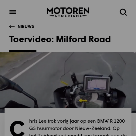
Homepage
Open
Zoeke
menu
NIEUWS
Toervideo: Milford Road
C
hris Lee trok vorig jaar op een BMW R 1200
GS huurmotor door Nieuw-Zeeland. Op
het Zuidereiland mocht een bezoek aan de