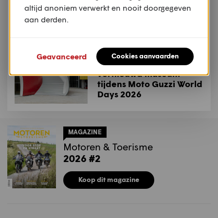
Dealernieuws: Joramo
altijd anoniem verwerkt en nooit doorgegeven
wordt officieel KTM-
aan derden.
dealer
NIEUWS
Geavanceerd
Cookies aanvaarden
Moto Guzzi opent
vernieuwd museum
tijdens Moto Guzzi World
Days 2026
MAGAZINE
Motoren & Toerisme
2026 #2
Koop dit magazine