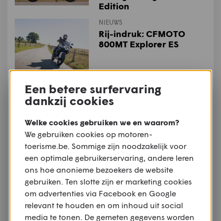
Edition
NIEUWS
Rij-indruk: CFMOTO
800MT Explorer ES
Een betere surfervaring
NIEUWS
Special Metal: Triumph
dankzij cookies
presenteert Speed Twin
1200 TFC
Welke cookies gebruiken we en waarom?
We gebruiken cookies op motoren-
toerisme.be. Sommige zijn noodzakelijk voor
NIEUWS
een optimale gebruikerservaring, andere leren
Industrienieuws: Ducati
investeert 121 miljoen
ons hoe anonieme bezoekers de website
euro in onderzoek en
gebruiken. Ten slotte zijn er marketing cookies
ontwikkeling
om advertenties via Facebook en Google
relevant te houden en om inhoud uit social
NIEUWS
media te tonen. De gemeten gegevens worden