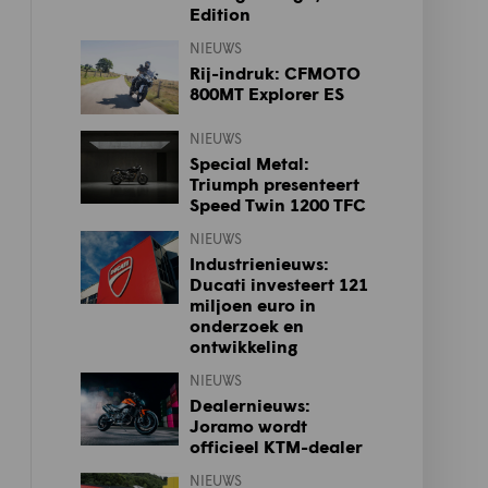
Edition
NIEUWS
Rij-indruk: CFMOTO
800MT Explorer ES
NIEUWS
Special Metal:
Triumph presenteert
Speed Twin 1200 TFC
NIEUWS
Industrienieuws:
Ducati investeert 121
miljoen euro in
onderzoek en
ontwikkeling
NIEUWS
Dealernieuws:
Joramo wordt
officieel KTM-dealer
NIEUWS