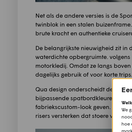
Net als de andere versies is de Sp
twinblok in een stalen buizenframe
brute kracht en authentieke cruise
De belangrijkste nieuwigheid zit in 
waterdichte opbergruimte. volgens 
motorkledij. Omdat ze langs boven 
dagelijks gebruik of voor korte trips
Een
Qua design onderscheidt de Sport 
bijpassende spatbordkleuren en ni
Welk
fabriekscustom-look geven. De zwa
We g
risers versterken dat stoere voorko
nood
hoe 
mark