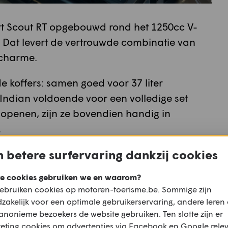
ort Scout RT opgebouwd rond het 1250cc V-
. Dat levert de vertrouwde combinatie van
rcharme.
de koffers: samen goed voor 37 liter
Indian voldoende voor een volledige set
openen, zijn ze bovendien handig in
.
 betere surfervaring dankzij cookies
Scout RT zich met een compacte kuip,
euwe graphics die hem een echte
e cookies gebruiken we en waarom?
rt gefreesde kroonplaten en 140 mm hoge
ebruiken cookies op motoren-toerisme.be. Sommige zijn
men.
zakelijk voor een optimale gebruikerservaring, andere leren
anonieme bezoekers de website gebruiken. Ten slotte zijn er
eting cookies om advertenties via Facebook en Google rele