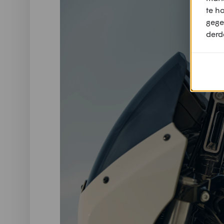
te h
gege
derd