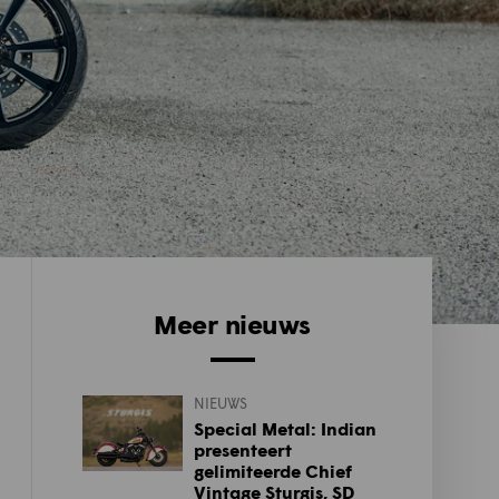
Meer nieuws
NIEUWS
Special Metal: Indian
presenteert
gelimiteerde Chief
Vintage Sturgis, SD