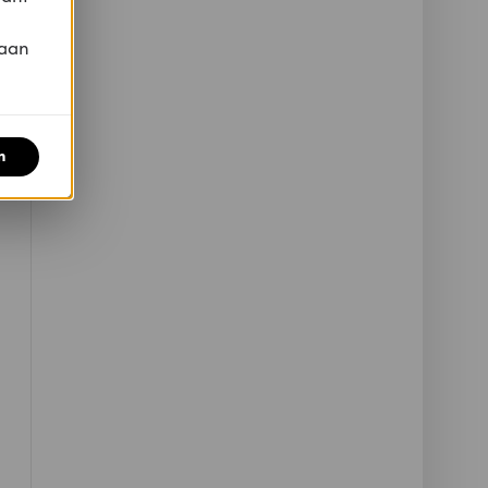
 aan
n