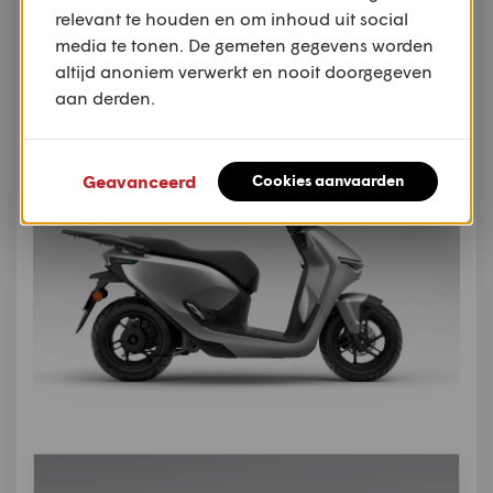
relevant te houden en om inhoud uit social
media te tonen. De gemeten gegevens worden
altijd anoniem verwerkt en nooit doorgegeven
Premium Silver Metallic
aan derden.
Geavanceerd
Cookies aanvaarden