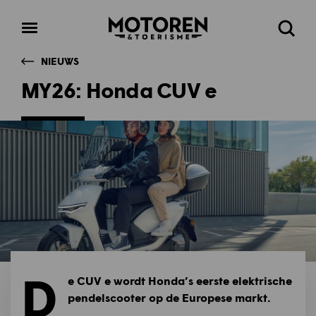
Homepage
Open
Zoeke
menu
NIEUWS
MY26: Honda CUV e
D
e CUV e wordt Honda’s eerste elektrische
pendelscooter op de Europese markt.