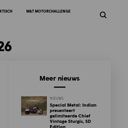
KTISCH
M&T MOTORCHALLENGE
Zoeken
26
Meer nieuws
NIEUWS
Special Metal: Indian
presenteert
gelimiteerde Chief
Vintage Sturgis, SD
Edition