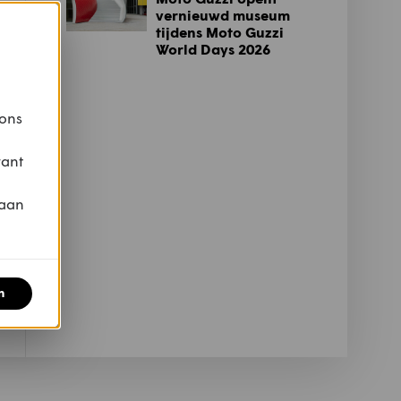
vernieuwd museum
tijdens Moto Guzzi
World Days 2026
 ons
vant
 aan
n