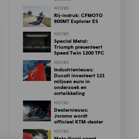
NIEUWS
Rij-indruk: CFMOTO
800MT Explorer ES
NIEUWS
Special Metal:
Triumph presenteert
Speed Twin 1200 TFC
NIEUWS
Industrienieuws:
Ducati investeert 121
miljoen euro in
onderzoek en
ontwikkeling
NIEUWS
Dealernieuws:
Joramo wordt
officieel KTM-dealer
NIEUWS
Moto Guzzi opent