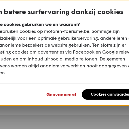
 ultieme naslagwerk voor motorrijders en -
 betere surfervaring dankzij cookies
e cookies gebruiken we en waarom?
 december 2025. Bestel 'm
hier
, zodat je er zo
ebruiken cookies op motoren-toerisme.be. Sommige zijn
zakelijk voor een optimale gebruikerservaring, andere leren
anonieme bezoekers de website gebruiken. Ten slotte zijn er
eting cookies om advertenties via Facebook en Google rele
ouden en om inhoud uit social media te tonen. De gemeten
vens worden altijd anoniem verwerkt en nooit doorgegeven
en.
Geavanceerd
Cookies aanvaarde
Mail
WhatsApp