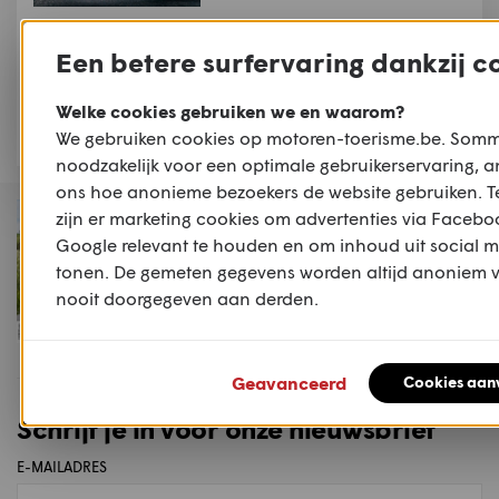
NIEUWS
Moto Guzzi opent
Een betere surfervaring dankzij c
vernieuwd museum
tijdens Moto Guzzi World
Welke cookies gebruiken we en waarom?
Days 2026
We gebruiken cookies op motoren-toerisme.be. Sommi
noodzakelijk voor een optimale gebruikerservaring, a
ons hoe anonieme bezoekers de website gebruiken. Te
MAGAZINE
zijn er marketing cookies om advertenties via Facebo
Motoren & Toerisme
Google relevant te houden en om inhoud uit social m
2026 #2
tonen. De gemeten gegevens worden altijd anoniem v
nooit doorgegeven aan derden.
Koop dit magazine
Geavanceerd
Cookies aan
Schrijf je in voor onze nieuwsbrief
E-MAILADRES