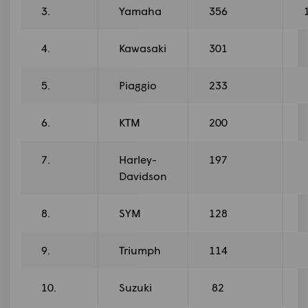
3.
Yamaha
356
4.
Kawasaki
301
5.
Piaggio
233
6.
KTM
200
7.
Harley-
197
Davidson
8.
SYM
128
9.
Triumph
114
10.
Suzuki
82