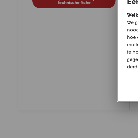
Een
technische fiche
Welk
We g
nood
hoe 
mark
te h
gege
derd