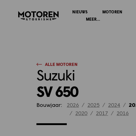
NIEUWS
MOTOREN
Homepage
MEER...
ALLE MOTOREN
Suzuki
SV 650
Bouwjaar:
2026
/
2025
/
2024
/
20
/
2020
/
2017
/
2016