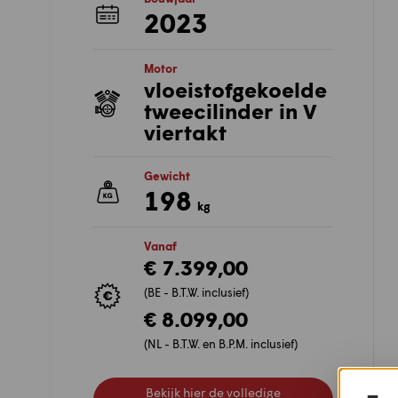
2023
Motor
vloeistofgekoelde
tweecilinder in V
viertakt
Gewicht
198
kg
Vanaf
€ 7.399,00
(BE - B.T.W. inclusief)
€ 8.099,00
(NL - B.T.W. en B.P.M. inclusief)
Bekijk hier de volledige