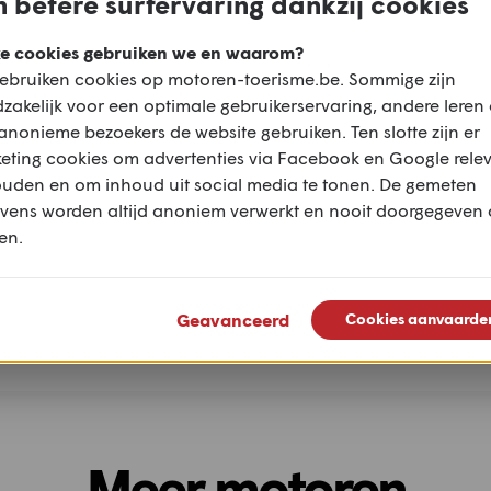
 betere surfervaring dankzij cookies
e cookies gebruiken we en waarom?
ebruiken cookies op motoren-toerisme.be. Sommige zijn
zakelijk voor een optimale gebruikerservaring, andere leren
anonieme bezoekers de website gebruiken. Ten slotte zijn er
eting cookies om advertenties via Facebook en Google rele
ouden en om inhoud uit social media te tonen. De gemeten
vens worden altijd anoniem verwerkt en nooit doorgegeven
en.
Baden-Baden to
Langs een van d
Feldbergturm Tour
mooiste dorpen 
Geavanceerd
Cookies aanvaarde
Engeland: Bilbur
Meer motoren