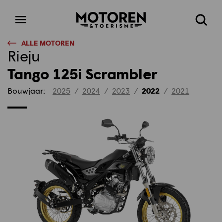
Homepage
Open
Zoeke
menu
ALLE MOTOREN
Rieju
Tango 125i Scrambler
Bouwjaar:
2025
/
2024
/
2023
/
2022
/
2021