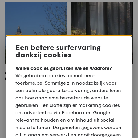
Een betere surfervaring
dankzij cookies
Welke cookies gebruiken we en waarom?
Aperitief Toerke de
Water & Wind
We gebruiken cookies op motoren-
Cherubijn
toerisme.be. Sommige zijn noodzakelijk voor
een optimale gebruikerservaring, andere leren
ons hoe anonieme bezoekers de website
Meer motoren
gebruiken. Ten slotte zijn er marketing cookies
om advertenties via Facebook en Google
Of bekijk alle
Allroad
,
€0 - €6.000
relevant te houden en om inhoud uit social
media te tonen. De gemeten gegevens worden
altijd anoniem verwerkt en nooit doorgegeven