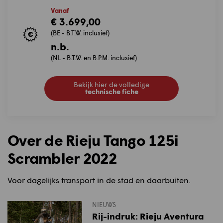
Vanaf
€ 3.699,00
(BE - B.T.W. inclusief)
n.b.
(NL - B.T.W. en B.P.M. inclusief)
Bekijk hier de volledige
technische fiche
Over de Rieju Tango 125i
Scrambler 2022
Voor dagelijks transport in de stad en daarbuiten.
NIEUWS
Rij-indruk: Rieju Aventura