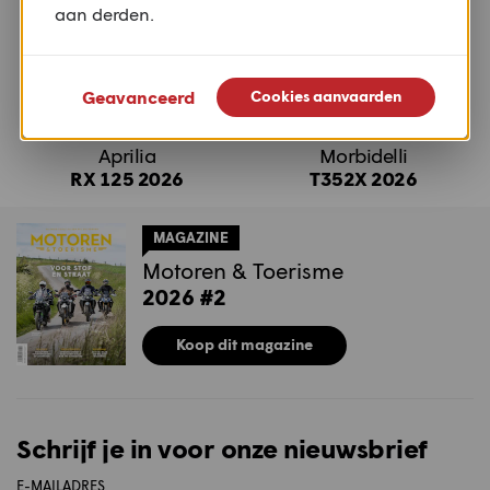
aan derden.
Geavanceerd
Cookies aanvaarden
Aprilia
Morbidelli
RX 125 2026
T352X 2026
MAGAZINE
Motoren & Toerisme
2026 #2
Koop dit magazine
Schrijf je in voor onze nieuwsbrief
E-MAILADRES