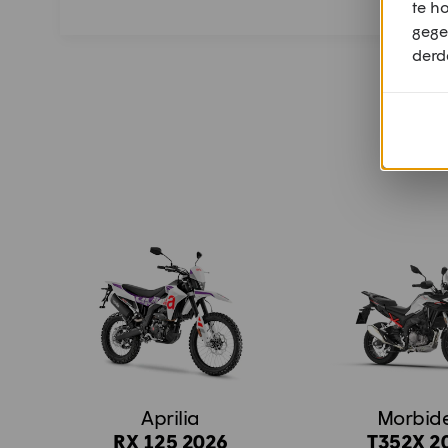
te h
gege
derd
Aprilia
Morbidel
RX 125 2026
T352X 2