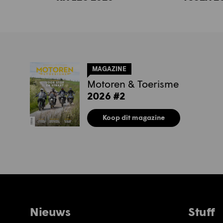
MAGAZINE
Motoren & Toerisme
2026 #2
Koop dit magazine
Nieuws
Stuff