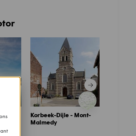
otor
ë:
Korbeek-Dijle - Mont-
Beieren
 ons
ië.
Malmedy
vant