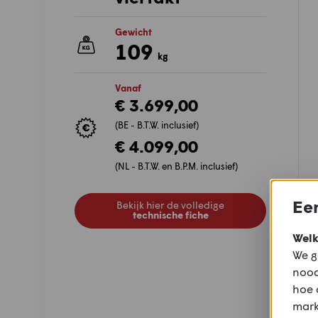
Gewicht
109
kg
Vanaf
€ 3.699,00
(BE - B.T.W. inclusief)
€ 4.099,00
(NL - B.T.W. en B.P.M. inclusief)
Een
Bekijk hier de volledige
technische fiche
Welk
We g
nood
hoe 
mark