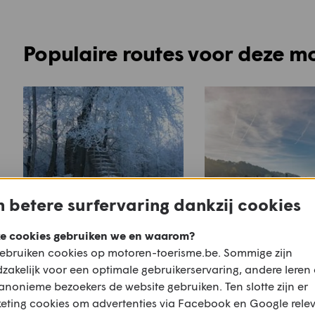
Populaire routes voor deze m
 betere surfervaring dankzij cookies
e cookies gebruiken we en waarom?
ebruiken cookies op motoren-toerisme.be. Sommige zijn
Zwin Drielanden 2
Brochure Walloni
zakelijk voor een optimale gebruikerservaring, andere leren
Waterrijk Wallon
anonieme bezoekers de website gebruiken. Ten slotte zijn er
Dinant - Durbuy
eting cookies om advertenties via Facebook en Google rele