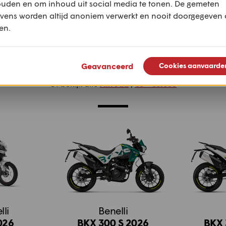
ouden en om inhoud uit social media te tonen. De gemeten
vens worden altijd anoniem verwerkt en nooit doorgegeven
en.
Meer motoren
Geavanceerd
Cookies aanvaarde
Of bekijk alle
Allroad
,
€0 - €6.000
li
Benelli
026
BKX 300 S 2026
BKX 