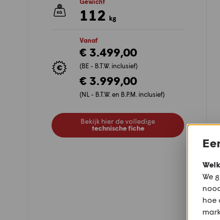
Gewicht
112
kg
Vanaf
€ 3.499,00
(BE - B.T.W. inclusief)
€ 3.999,00
(NL - B.T.W. en B.P.M. inclusief)
Bekijk hier de volledige
technische fiche
Een
Welk
We g
nood
hoe 
mark