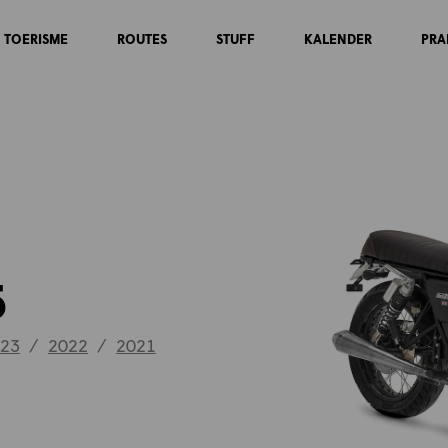
TOERISME
ROUTES
STUFF
KALENDER
PRA
5
23
/
2022
/
2021