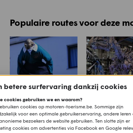
Populaire routes voor deze m
 betere surfervaring dankzij cookies
e cookies gebruiken we en waarom?
ebruiken cookies op motoren-toerisme.be. Sommige zijn
Rurtal rit
De Iguanodons v
zakelijk voor een optimale gebruikerservaring, andere leren
Bernissart route
anonieme bezoekers de website gebruiken. Ten slotte zijn er
eting cookies om advertenties via Facebook en Google rele