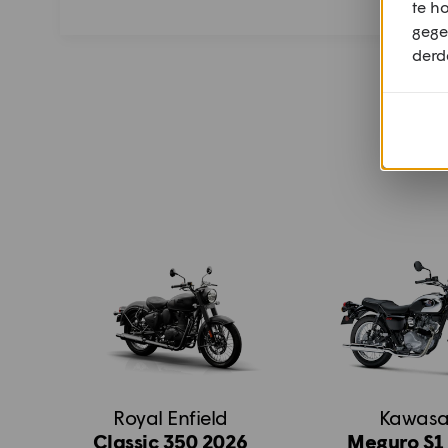
te h
gege
derd
Royal Enfield
Kawasa
Classic 350 2026
Meguro S1