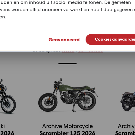
ouden en om inhoud uit social media te tonen. De gemeten
vens worden altijd anoniem verwerkt en nooit doorgegeven
en.
Meer motoren
Geavanceerd
Cookies aanvaarde
Of bekijk alle
Retro
,
€0 - €6.000
ki
Archive Motorcycle
Archiv
 2026
Scrambler 125 2026
Scramb