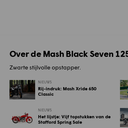
Over de Mash Black Seven 12
Zwarte stijlvolle opstapper.
NIEUWS
Rij-indruk: Mash Xride 650
Classic
NIEUWS
Het lijstje: Vijf topstukken van de
Stafford Spring Sale