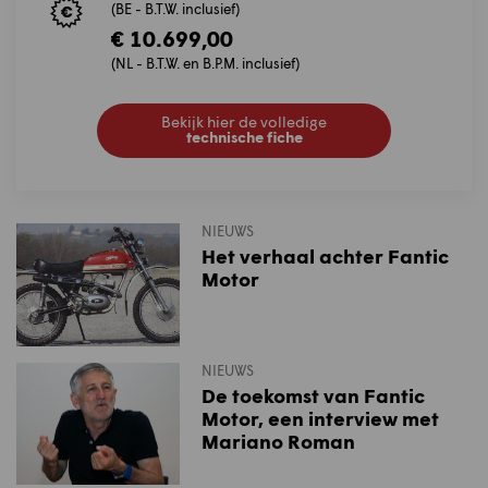
(BE - B.T.W. inclusief)
€ 10.699,00
(NL - B.T.W. en B.P.M. inclusief)
Bekijk hier de volledige
technische fiche
NIEUWS
Het verhaal achter Fantic
Motor
NIEUWS
De toekomst van Fantic
Motor, een interview met
Mariano Roman