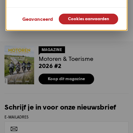
Geavanceerd
Cookies aanvaarden
Suzuki
Royal Enfield
GSX-8T 2026
Bear 650 2026
MAGAZINE
Motoren & Toerisme
2026 #2
Koop dit magazine
Schrijf je in voor onze nieuwsbrief
E-MAILADRES