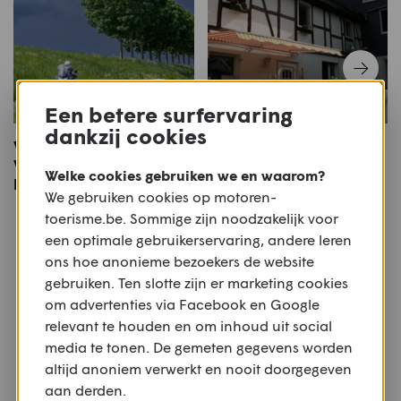
Een betere surfervaring
dankzij cookies
Via Scaldea Deel 1
2018-10 Sauerland 2
Vlissingen - Doornik
Welke cookies gebruiken we en waarom?
M&T juli 2022
We gebruiken cookies op motoren-
toerisme.be. Sommige zijn noodzakelijk voor
Meer motoren
een optimale gebruikerservaring, andere leren
ons hoe anonieme bezoekers de website
Of bekijk alle
Retro
,
€8.000 - €10.000
gebruiken. Ten slotte zijn er marketing cookies
om advertenties via Facebook en Google
relevant te houden en om inhoud uit social
media te tonen. De gemeten gegevens worden
altijd anoniem verwerkt en nooit doorgegeven
aan derden.