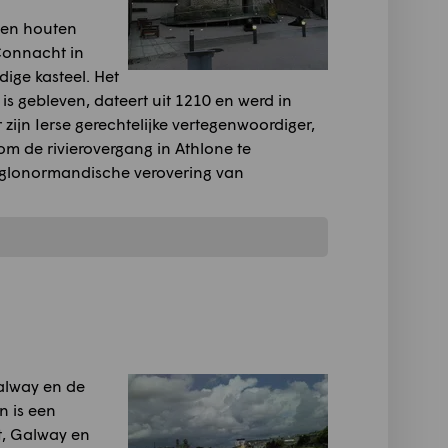
een houten
Connacht in
dige kasteel. Het
s gebleven, dateert uit 1210 en werd in
jn Ierse gerechtelijke vertegenwoordiger,
m de rivierovergang in Athlone te
glonormandische verovering van
Galway en de
n is een
t, Galway en