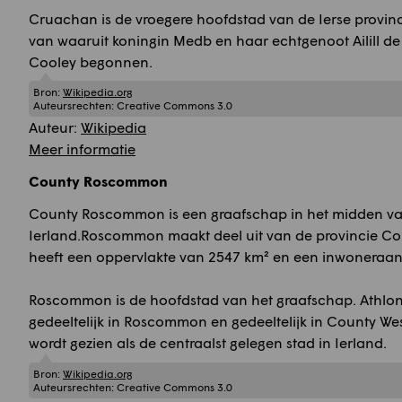
Cruachan is de vroegere hoofdstad van de Ierse provin
van waaruit koningin Medb en haar echtgenoot Ailill de
Cooley begonnen.
Bron:
Wikipedia.org
Auteursrechten:
Creative Commons 3.0
Auteur:
Wikipedia
Meer informatie
County Roscommon
County Roscommon is een graafschap in het midden v
Ierland.Roscommon maakt deel uit van de provincie Co
heeft een oppervlakte van 2547 km² en een inwoneraant
Roscommon is de hoofdstad van het graafschap. Athlon
gedeeltelijk in Roscommon en gedeeltelijk in County Wes
wordt gezien als de centraalst gelegen stad in Ierland.
Bron:
Wikipedia.org
Auteursrechten:
Creative Commons 3.0