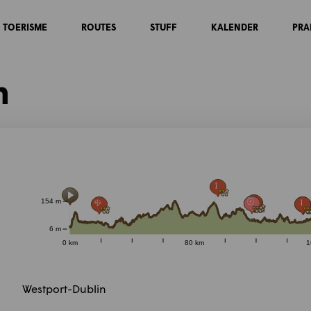
TOERISME
ROUTES
STUFF
KALENDER
PRA
n
154 m
6 m
0 km
80 km
1
Westport-Dublin