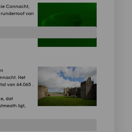
cie Connacht,
 runderroof van
an
nnacht. Het
al van 64.065 .
e, dat
tmeath ligt,