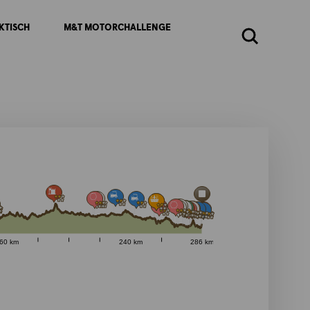
KTISCH
M&T MOTORCHALLENGE
Zoeken
60 km
240 km
286 km