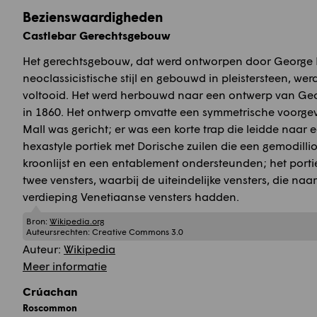
Bezienswaardigheden
Castlebar Gerechtsgebouw
Het gerechtsgebouw, dat werd ontworpen door George 
neoclassicistische stijl en gebouwd in pleistersteen, wer
voltooid. Het werd herbouwd naar een ontwerp van Geo
in 1860. Het ontwerp omvatte een symmetrische voorgev
Mall was gericht; er was een korte trap die leidde naar 
hexastyle portiek met Dorische zuilen die een gemodill
kroonlijst en een entablement ondersteunden; het porti
twee vensters, waarbij de uiteindelijke vensters, die na
verdieping Venetiaanse vensters hadden.
Bron:
Wikipedia.org
Auteursrechten:
Creative Commons 3.0
Auteur:
Wikipedia
Meer informatie
Crúachan
Roscommon