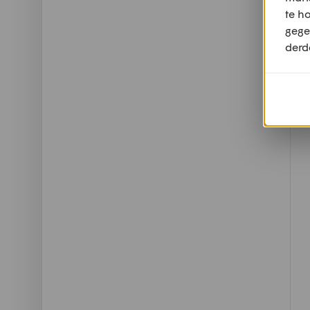
te h
gege
derd