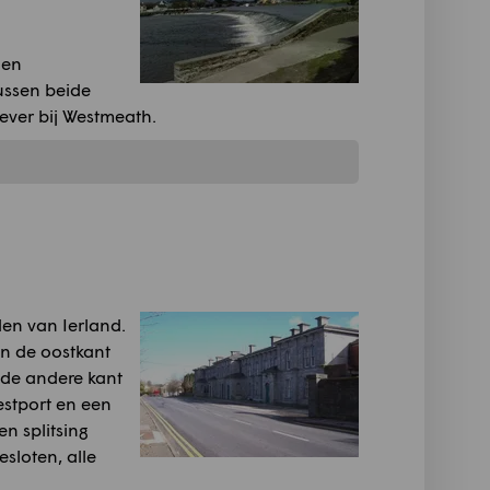
 en
ussen beide
ever bij Westmeath.
den van Ierland.
an de oostkant
 de andere kant
estport en een
en splitsing
esloten, alle