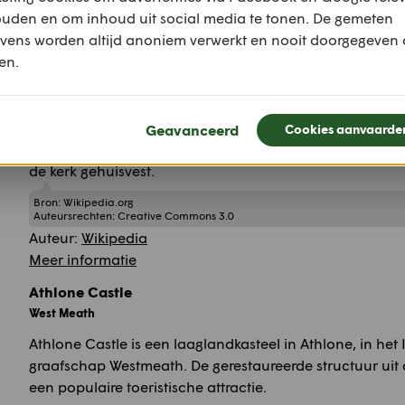
ouden en om inhoud uit social media te tonen. De gemeten
museum is gevestigd in een voormalige presbyteriaanse
vens worden altijd anoniem verwerkt en nooit doorgegeven
en.
Het museum is gevestigd in een voormalige presbyteriaa
Harrison Memorial Hall. Het gebouw dateert uit 1863 en 
kenmerkende element van het gebouw is het roosvenster
ter herdenking van zijn Welshe bouwers. Het museum wor
Geavanceerd
Cookies aanvaarde
County Roscommon Historical and Archaeological Society
de kerk gehuisvest.
Bron:
Wikipedia.org
Auteursrechten:
Creative Commons 3.0
Auteur:
Wikipedia
Meer informatie
Athlone Castle
West Meath
Athlone Castle is een laaglandkasteel in Athlone, in het 
graafschap Westmeath. De gerestaureerde structuur uit 
een populaire toeristische attractie.