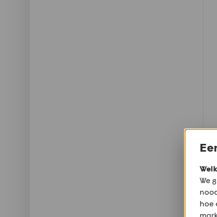
Een
Welk
We g
nood
hoe 
mark