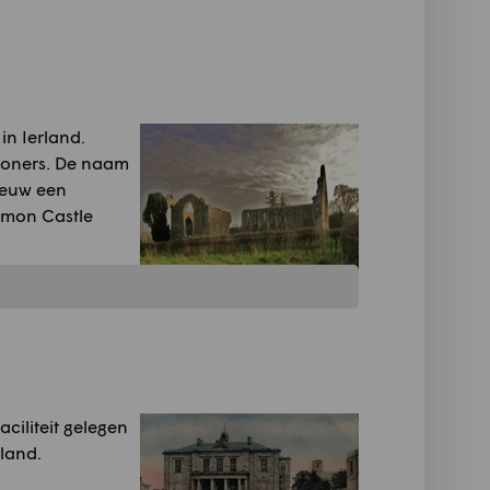
n Ierland.
woners. De naam
eeuw een
mmon Castle
ciliteit gelegen
land.