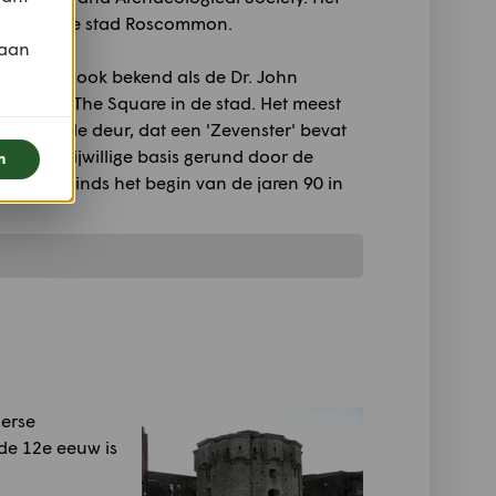
 kerk in de stad Roscommon.
 aan
nse kerk, ook bekend als de Dr. John
staat op The Square in de stad. Het meest
 boven de deur, dat een 'Zevenster' bevat
dt op vrijwillige basis gerund door de
n
 en is sinds het begin van de jaren 90 in
Ierse
de 12e eeuw is