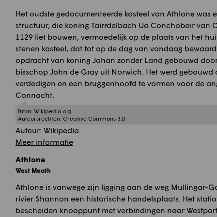
Het oudste gedocumenteerde kasteel van Athlone was 
structuur, die koning Tairrdelbach Ua Conchobair van 
1129 liet bouwen, vermoedelijk op de plaats van het hui
stenen kasteel, dat tot op de dag van vandaag bewaard i
opdracht van koning Johan zonder Land gebouwd door zi
bisschop John de Gray uit Norwich. Het werd gebouwd o
verdedigen en een bruggenhoofd te vormen voor de an
Connacht.
Bron:
Wikipedia.org
Auteursrechten:
Creative Commons 3.0
Auteur:
Wikipedia
Meer informatie
Athlone
West Meath
Athlone is vanwege zijn ligging aan de weg Mullingar-
rivier Shannon een historische handelsplaats. Het statio
bescheiden knooppunt met verbindingen naar Westpor