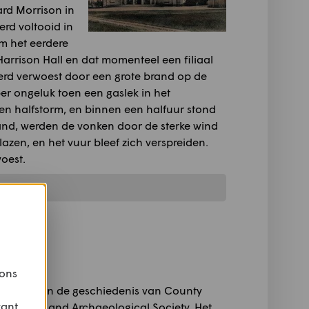
rd Morrison in
erd voltooid in
m het eerdere
arrison Hall en dat momenteel een filiaal
erd verwoest door een grote brand op de
r ongeluk toen een gaslek in het
n halfstorm, en binnen een halfuur stond
rand, werden de vonken door de sterke wind
zen, en het vuur bleef zich verspreiden.
oest.
 ons
jd is aan de geschiedenis van County
vant
torical and Archaeological Society. Het