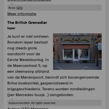
Bron:
GTO
Meer informatie
The British Grenadier
Ieper
Je kunt er niet omheen.
Rondom Ieper bestaat
nog steeds grote
aandacht voor de
Eerste Wereldoorlog. In
de Meensestraat 5, op
een steenworp afstand
van de Menenpoort, bevindt zich bovengenoemde
Britse boekwinkel, gespecialiseerd in
krijgsgeschiedenis. Tevens worden rondleidingen
(per Mercedes-busje...) aangeboden.
Auteursrechten:
All rights reserved
Auteur:
GTO Magazine