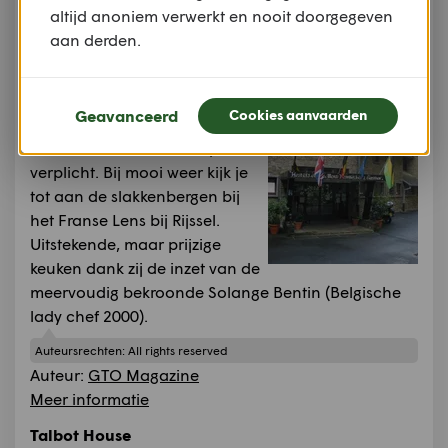
altijd anoniem verwerkt en nooit doorgegeven
hostellerie de kemmelberg
aan derden.
Kemmel
Bovenop de hoogste 'berg'
van de Heuvelland-streek ligt
Geavanceerd
Cookies aanvaarden
Hostellerie Kemmelberg.
Kamers met valleizicht zijn
verplicht. Bij mooi weer kijk je
tot aan de slakkenbergen bij
het Franse Lens bij Rijssel.
Uitstekende, maar prijzige
keuken dank zij de inzet van de
meervoudig bekroonde Solange Bentin (Belgische
lady chef 2000).
Auteursrechten:
All rights reserved
Auteur:
GTO Magazine
Meer informatie
Talbot House