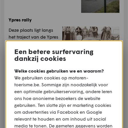
Ypres rally
Deze plaats ligt langs
het traject van de Ypres
Rally
Een betere surfervaring
Auteursrechten:
All rights
dankzij cookies
reserved
Auteur:
GTO Magazine
Welke cookies gebruiken we en waarom?
Meer informatie
We gebruiken cookies op motoren-
Kemmel
toerisme.be. Sommige zijn noodzakelijk voor
een optimale gebruikerservaring, andere leren
De route naar de
ons hoe anonieme bezoekers de website
Kemmelberg vinden, is
gebruiken. Ten slotte zijn er marketing cookies
geen enkel probleem.
om advertenties via Facebook en Google
Bron:
GTO
relevant te houden en om inhoud uit social
Meer informatie
media te tonen. De gemeten gegevens worden