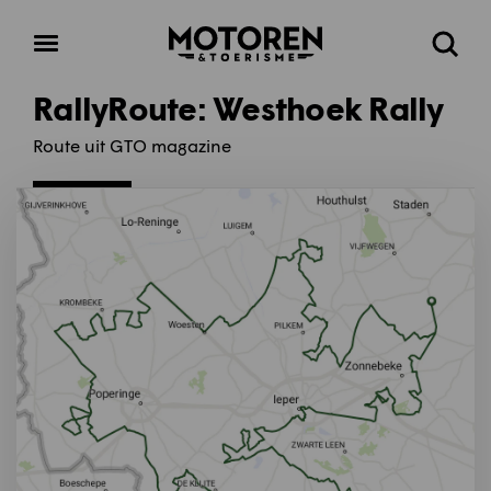
Homepage
Open
Zoeke
menu
RallyRoute: Westhoek Rally
Route uit GTO magazine