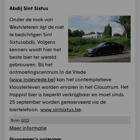
Abdij Sint Sixtus
Onder de rook van
Westvleteren ligt de niet
te bezichtigen Sint
Sixtusabdij. Volgens
kenners wordt hier het
beste bier ter wereld
gebrouwen. Bij het
ontmoetingscentrum In de Vrede
(
www.indevrede.be
) kan het contemplatieve
kloosterleven worden ervaren in het Claustrum. Het
trappist bier is beperkt verkrijgbaar en moet sinds
25 september worden gereserveerd via de
biertelefoon.
www.sintsixtus.be
.
Bron:
GTO
Meer informatie
Guynemer's ooievaar