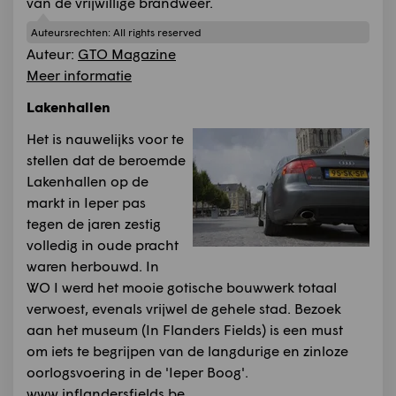
van de vrijwillige brandweer.
Auteursrechten:
All rights reserved
Auteur:
GTO Magazine
Meer informatie
Lakenhallen
Het is nauwelijks voor te
stellen dat de beroemde
Lakenhallen op de
markt in Ieper pas
tegen de jaren zestig
volledig in oude pracht
waren herbouwd. In
WO I werd het mooie gotische bouwwerk totaal
verwoest, evenals vrijwel de gehele stad. Bezoek
aan het museum (In Flanders Fields) is een must
om iets te begrijpen van de langdurige en zinloze
oorlogsvoering in de 'Ieper Boog'.
www.inflandersfields.be
.