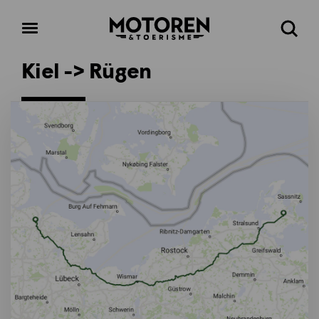
Homepage
Open
Zoeke
menu
Kiel -> Rügen