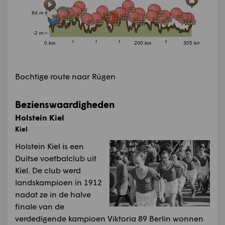
84 m
-2 m
0 km
200 km
305 km
Bochtige route naar Rügen
Bezienswaardigheden
Holstein Kiel
Kiel
Holstein Kiel is een
Duitse voetbalclub uit
Kiel. De club werd
landskampioen in 1912
nadat ze in de halve
finale van de
verdedigende kampioen Viktoria 89 Berlin wonnen