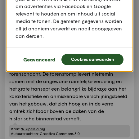
om advertenties via Facebook en Google
binnenstad van Wismar op de lijst van het
relevant te houden en om inhoud uit social
UNESCO-Werelderfgoed.
media te tonen. De gemeten gegevens worden
Zoals de andere grotere kerken van Wismar werd
altijd anoniem verwerkt en nooit doorgegeven
ook de Sint-Joris in de stijl van de Noord-Duitse
aan derden.
baksteengotiek gebouwd. Het als hallenkerk
geplande godshuis is een driebeukige basiliek met
een groot dwarsschip, een laag koor en vlakke
koorafsluiting. Wegens de kosten werd de toren
Geavanceerd
Cookies aanvaarden
nooit voltooid en kwam de bouw niet verder dan de
torenschacht. De torenstomp levert niettemin
samen met de ongewone ruimtelijke verdeling en
het grote transept een belangrijke bijdrage aan het
karakteristieke en onmiskenbare verschijningsbeeld
van het gebouw, dat zich hoog en in de verre
omtrek zichtbaar boven de daken van de
historische binnenstad verheft.
Bron:
Wikipedia.org
Auteursrechten:
Creative Commons 3.0