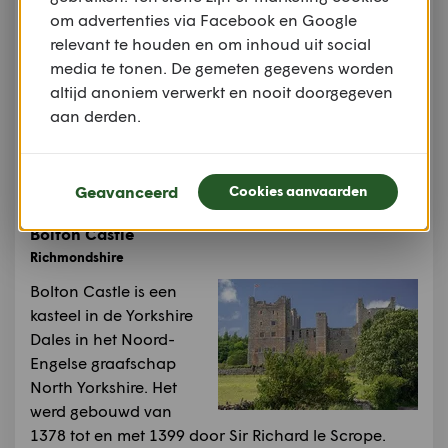
bestuurlijke gebied
om advertenties via Facebook en Google
Richmondshire, in het
relevant te houden en om inhoud uit social
Engelse graafschap
media te tonen. De gemeten gegevens worden
North Yorkshire met 178
altijd anoniem verwerkt en nooit doorgegeven
inwoners.
aan derden.
Bron:
Wikipedia.org
Auteursrechten:
Creative Commons 3.0
Auteur:
Wikipedia
Geavanceerd
Cookies aanvaarden
Meer informatie
Bolton Castle
Richmondshire
Bolton Castle is een
kasteel in de Yorkshire
Dales in het Noord-
Engelse graafschap
North Yorkshire. Het
werd gebouwd van
1378 tot en met 1399 door Sir Richard le Scrope.