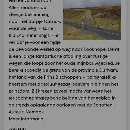
Na het verlaten van
Allenheads en de
stevige beklimming
naar het dorpje Currick,
waar de weg in korte
tijd 140 meter stijgt. Hier
verlaat je voor een tijdje
de bewoonde wereld op weg naar Rookhope. De rit
is een lange fantastische afdaling over rustige
wegen die loopt door het oude mijnbouwgebied. Je
bereikt spoedig de grens van de provincie Durham,
het land van de Prins Bischoppen – paltsgrafelijke
heersers met absoluut gezag, soeverein binnen het
prinsdom. Zij kregen zoveel macht vanwege het
reusachtige strategische belang van het gebied in
de steeds oplaaiende oorlogen met de Schotten.
Auteur:
Nemook
Meer informatie
Tan Hill