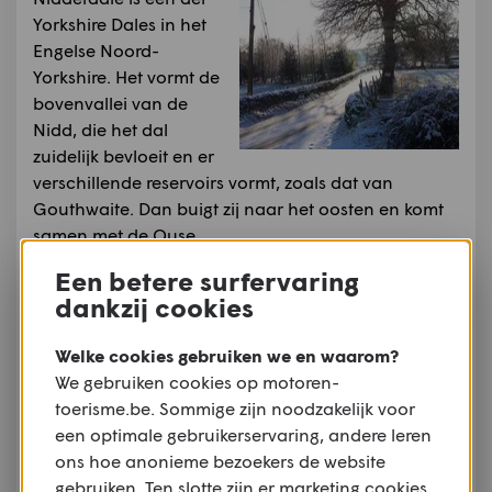
Yorkshire Dales in het
Engelse Noord-
Yorkshire. Het vormt de
bovenvallei van de
Nidd, die het dal
zuidelijk bevloeit en er
verschillende reservoirs vormt, zoals dat van
Gouthwaite. Dan buigt zij naar het oosten en komt
samen met de Ouse.
Een betere surfervaring
Bron:
Wikipedia.org
Auteursrechten:
Creative Commons 3.0
dankzij cookies
Auteur:
Wikipedia
Meer informatie
Welke cookies gebruiken we en waarom?
We gebruiken cookies op motoren-
Aysgarth
toerisme.be. Sommige zijn noodzakelijk voor
Aysgarth
een optimale gebruikerservaring, andere leren
Aysgarth is een civil
ons hoe anonieme bezoekers de website
parish in het
gebruiken. Ten slotte zijn er marketing cookies