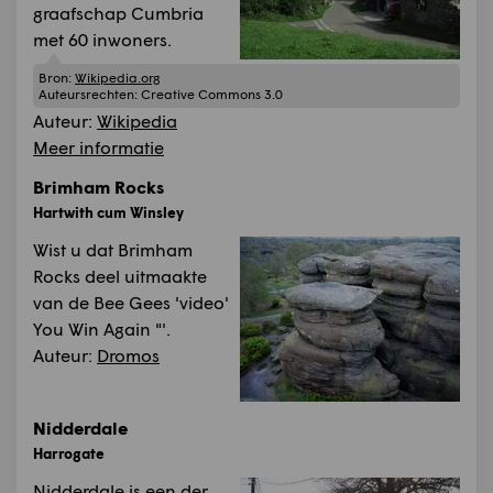
graafschap Cumbria
met 60 inwoners.
Bron:
Wikipedia.org
Auteursrechten:
Creative Commons 3.0
Auteur:
Wikipedia
Meer informatie
Brimham Rocks
Hartwith cum Winsley
Wist u dat Brimham
Rocks deel uitmaakte
van de Bee Gees 'video'
You Win Again "'.
Auteur:
Dromos
Nidderdale
Harrogate
Nidderdale is een der