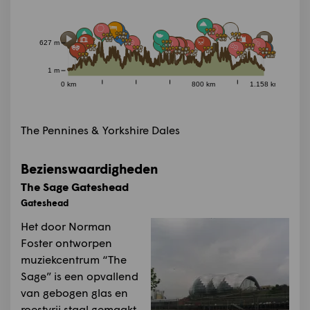
627 m
1 m
0 km
800 km
1.158 km
The Pennines & Yorkshire Dales
Bezienswaardigheden
The Sage Gateshead
Gateshead
Het door Norman
Foster ontworpen
muziekcentrum “The
Sage” is een opvallend
van gebogen glas en
roestvrij staal gemaakt