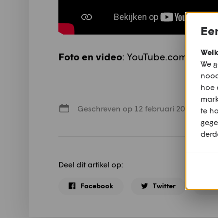
Een
Welk
Foto en video
: YouTube.com/Rand
We g
nood
hoe 
mark
Geschreven op 12 februari 2020
te h
gege
derd
Deel dit artikel op:
Facebook
Twitter