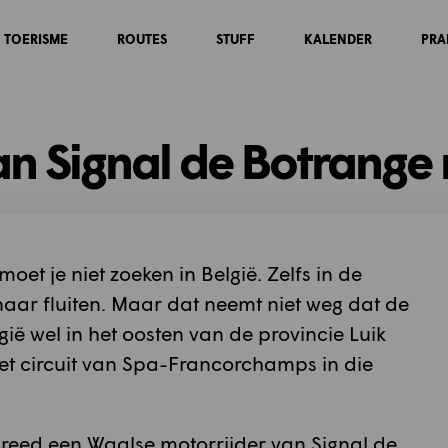
TOERISME
ROUTES
STUFF
KALENDER
PRA
an Signal de Botrang
oet je niet zoeken in België. Zelfs in de
naar fluiten. Maar dat neemt niet weg dat de
ië wel in het oosten van de provincie Luik
 het circuit van Spa-Francorchamps in die
 reed een Waalse motorrijder van Signal de