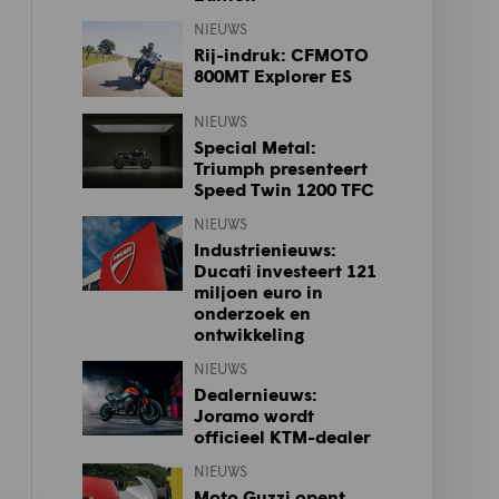
NIEUWS
Rij-indruk: CFMOTO
800MT Explorer ES
NIEUWS
Special Metal:
Triumph presenteert
Speed Twin 1200 TFC
NIEUWS
Industrienieuws:
Ducati investeert 121
miljoen euro in
onderzoek en
ontwikkeling
NIEUWS
Dealernieuws:
Joramo wordt
officieel KTM-dealer
NIEUWS
Moto Guzzi opent