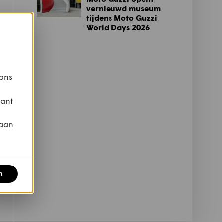
vernieuwd museum
tijdens Moto Guzzi
World Days 2026
 ons
vant
 aan
n