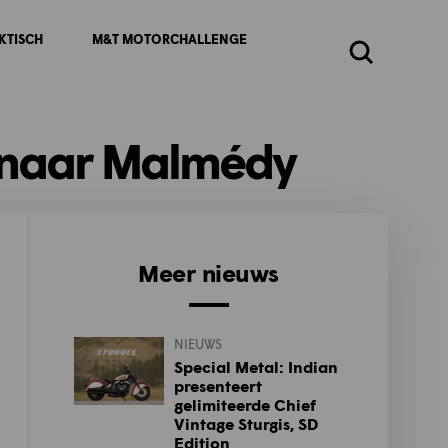
KTISCH
M&T MOTORCHALLENGE
Zoeken
e naar Malmédy
Meer nieuws
NIEUWS
Special Metal: Indian
presenteert
gelimiteerde Chief
Vintage Sturgis, SD
Edition