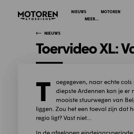
NIEUWS
MOTOREN
Homepage
MEER...
NIEUWS
Toervideo XL: V
T
oegegeven, naar echte cols m
diepste Ardennen kan je er 
mooiste stuurwegen van Belg
liggen. Zou het een toeval zijn dat
regio ligt? Vast niet…
In de afgelopen eindejaarsperiode