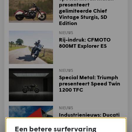
presenteert
gelimiteerde Chief
Vintage Sturgis, SD
Edition
NIEUWS
Rij-indruk: CFMOTO
800MT Explorer ES
NIEUWS
Special Metal: Triumph
presenteert Speed Twin
1200 TFC
NIEUWS
Industrienieuws: Ducati
investeert 121 miljoen
euro in onderzoek en
Een betere surfervaring