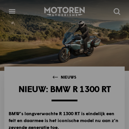
Homepage
Open
Zoeke
menu
NIEUWS
NIEUW: BMW R 1300 RT
BMW’s langverwachte R 1300 RT is eindelijk een
feit en daarmee is het iconische model nu aan z’n
zevende generatie toe.