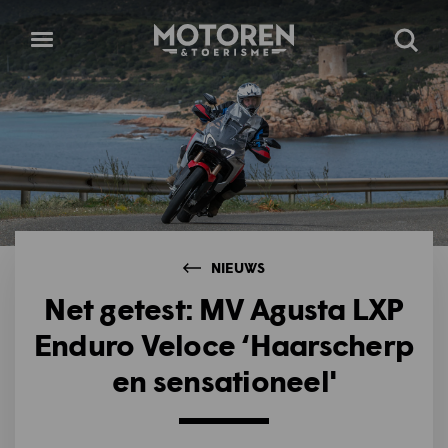
Homepage
Open
Zoeke
menu
NIEUWS
Net getest: MV Agusta LXP
Enduro Veloce ‘Haarscherp
en sensationeel'