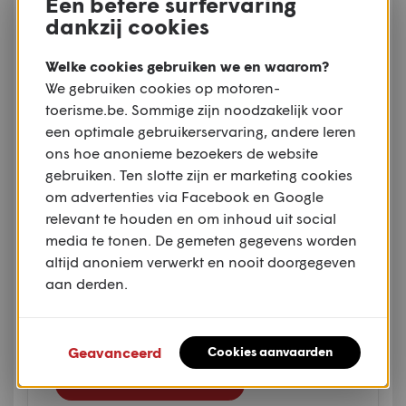
Een betere surfervaring
dankzij cookies
Welke cookies gebruiken we en waarom?
We gebruiken cookies op motoren-
toerisme.be. Sommige zijn noodzakelijk voor
een optimale gebruikerservaring, andere leren
ons hoe anonieme bezoekers de website
MV Agusta
gebruiken. Ten slotte zijn er marketing cookies
LXP Enduro Veloce
om advertenties via Facebook en Google
relevant te houden en om inhoud uit social
MOTOR:
VLOEISTOFGEKOELDE DRIECILINDER
media te tonen. De gemeten gegevens worden
altijd anoniem verwerkt en nooit doorgegeven
LIJNMOTOR VIERTAKT
aan derden.
CI:
931 CC
DROOGGEWICHT:
224KG
VANAF:
€ 24.720,00
Geavanceerd
Cookies aanvaarden
Meer over deze motor