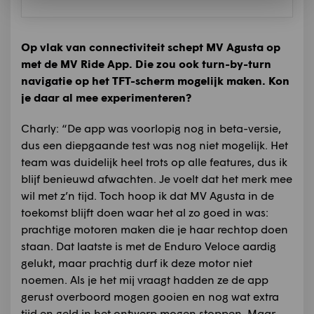
Op vlak van connectiviteit schept MV Agusta op
met de MV Ride App. Die zou ook turn-by-turn
navigatie op het TFT-scherm mogelijk maken. Kon
je daar al mee experimenteren?
Charly: “De app was voorlopig nog in beta-versie,
dus een diepgaande test was nog niet mogelijk. Het
team was duidelijk heel trots op alle features, dus ik
blijf benieuwd afwachten. Je voelt dat het merk mee
wil met z’n tijd. Toch hoop ik dat MV Agusta in de
toekomst blijft doen waar het al zo goed in was:
prachtige motoren maken die je haar rechtop doen
staan. Dat laatste is met de Enduro Veloce aardig
gelukt, maar prachtig durf ik deze motor niet
noemen. Als je het mij vraagt hadden ze de app
gerust overboord mogen gooien en nog wat extra
tijd en geld in het ontwerp mogen stoppen. Maar