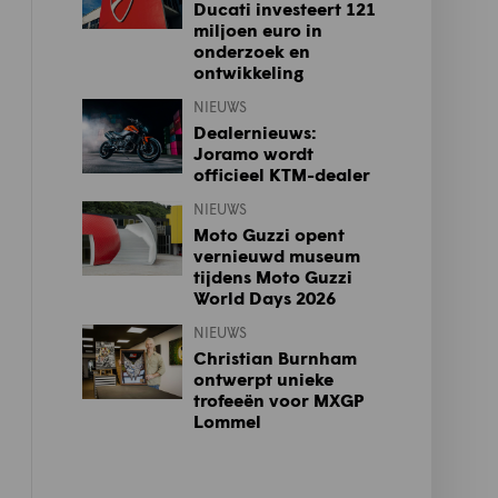
Ducati investeert 121
miljoen euro in
onderzoek en
ontwikkeling
NIEUWS
Dealernieuws:
Joramo wordt
officieel KTM-dealer
NIEUWS
Moto Guzzi opent
vernieuwd museum
tijdens Moto Guzzi
World Days 2026
NIEUWS
Christian Burnham
ontwerpt unieke
trofeeën voor MXGP
Lommel