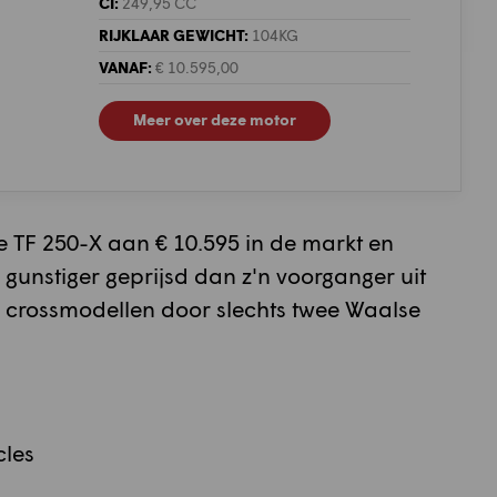
CI:
249,95 CC
RIJKLAAR GEWICHT:
104KG
VANAF:
€ 10.595,00
Meer over deze motor
e TF 250-X aan € 10.595 in de markt en
gunstiger geprijsd dan z'n voorganger uit
 crossmodellen door slechts twee Waalse
cles