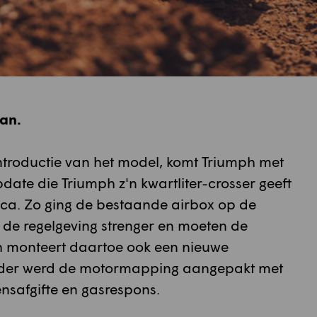
an.
ntroductie van het model, komt Triumph met
ate die Triumph z'n kwartliter-crosser geeft
ica. Zo ging de bestaande airbox op de
 de regelgeving strenger en moeten de
ph monteert daartoe ook een nieuwe
erder werd de motormapping aangepakt met
nsafgifte en gasrespons.