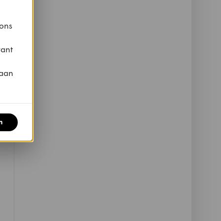
 ons
vant
 aan
n