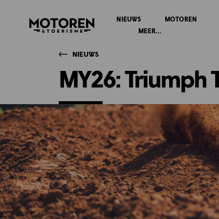
NIEUWS
MOTOREN
Homepage
MEER...
NIEUWS
MY26: Triumph 