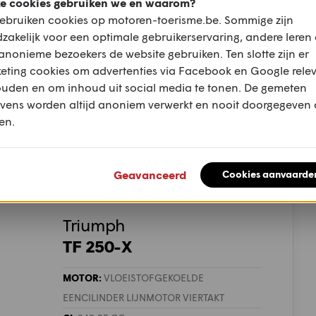
 TF 250-X is met hoogwaardige
e cookies gebruiken we en waarom?
ebruiken cookies op motoren-toerisme.be. Sommige zijn
e koppeling van het Japanse Exedy, wordt
zakelijk voor een optimale gebruikerservaring, andere leren
el en pomp combinatie bijgestaan. Bij het
anonieme bezoekers de website gebruiken. Ten slotte zijn er
koppelen overigens niet meer nodig, dankzij
eting cookies om advertenties via Facebook en Google rele
) en de wielen (D.I.D.) van de TF-250X komen
ouden en om inhoud uit social media te tonen. De gemeten
vens worden altijd anoniem verwerkt en nooit doorgegeven
er tekent voor het stuur, terwijl ODI de lock-
en.
 250-X overigens met Pirelli Scorpion MX32
Geavanceerd
Cookies aanvaarde
Triumph
TF 250-X
MOTOR:
VLOEISTOFGEKOELDE
EENCILINDER LIJNMOTOR VIERTAKT