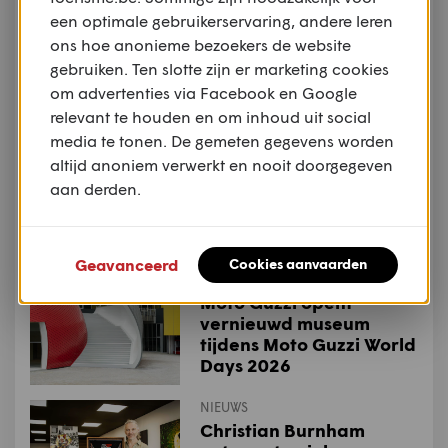
een optimale gebruikerservaring, andere leren
NIEUWS
ons hoe anonieme bezoekers de website
Industrienieuws: Ducati
investeert 121 miljoen
gebruiken. Ten slotte zijn er marketing cookies
euro in onderzoek en
om advertenties via Facebook en Google
ontwikkeling
relevant te houden en om inhoud uit social
media te tonen. De gemeten gegevens worden
NIEUWS
altijd anoniem verwerkt en nooit doorgegeven
Dealernieuws: Joramo
aan derden.
wordt officieel KTM-
dealer
Geavanceerd
Cookies aanvaarden
NIEUWS
Moto Guzzi opent
vernieuwd museum
tijdens Moto Guzzi World
Days 2026
NIEUWS
Christian Burnham