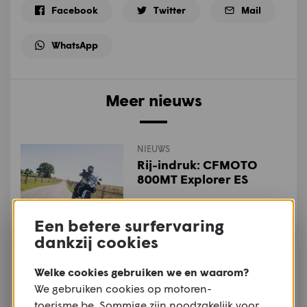
Facebook
Twitter
Mail
WhatsApp
Meer nieuws
NIEUWS
Rij-indruk: CFMOTO
800MT Explorer ES
Een betere surfervaring
NIEUWS
dankzij cookies
Special Metal: Triumph
presenteert Speed Twin
Welke cookies gebruiken we en waarom?
1200 TFC
We gebruiken cookies op motoren-
toerisme.be. Sommige zijn noodzakelijk voor