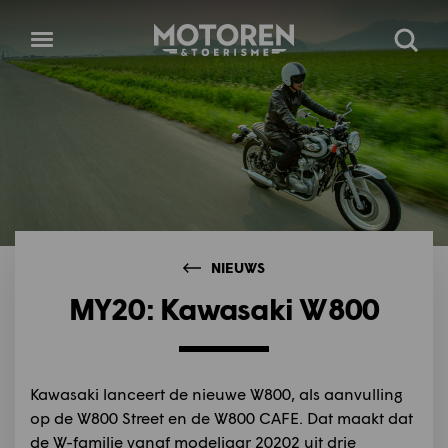
Homepage
Open
Zoeke
menu
NIEUWS
MY20: Kawasaki W800
Kawasaki lanceert de nieuwe W800, als aanvulling
op de W800 Street en de W800 CAFE. Dat maakt dat
de W-familie vanaf modeljaar 20202 uit drie