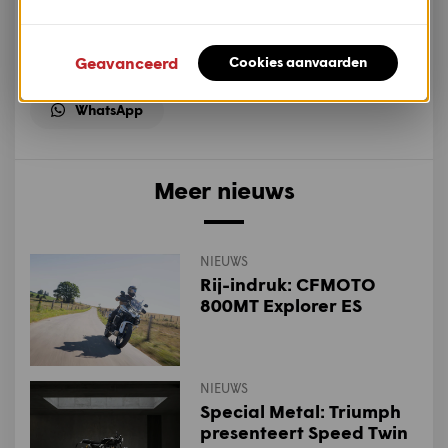
Deel dit artikel op:
Facebook
Twitter
Mail
Geavanceerd
Cookies aanvaarden
WhatsApp
Meer nieuws
NIEUWS
Rij-indruk: CFMOTO
800MT Explorer ES
NIEUWS
Special Metal: Triumph
presenteert Speed Twin