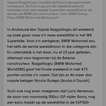
Toprak Razgatlioglu maakte op Estoril een gesmaakte
comeback. De Turk mag zich dit weekend wellicht
opmaken voor een tweede Superbike-wereldtitel én de
eerste van BMW als constructeur. Foto: BMW Group
Press/BMW Motorrad Motorsport
In Andalusië kan Toprak Razgatlioglu dit weekend
op zoek gaan naar z’n twee wereldtitel in het WK
Superbike. Voor z’n werkgever, BMW Motorrad zou
het zelfs de eerste wereldkroon in die categorie zijn.
En uiteindelijk is het daar, nu al 15 jaar geleden,
allemaal voor begonnen bij de Beierse
constructeur. Razgatlioglu (BMW Motorrad
WorldSBK) gaat het finale weekend in met 473
punten achter z’n naam. Dat zijn er 46 meer dan
naaste belager Nicolo Bulega (Aruba.it Ducati).
Toch ook nog even meegeven dat Loris Veneman,
de zoon van voormalig 500cc GP-rijder Barry, nog
een kans maakt op de wereldtitel in de SSP300-