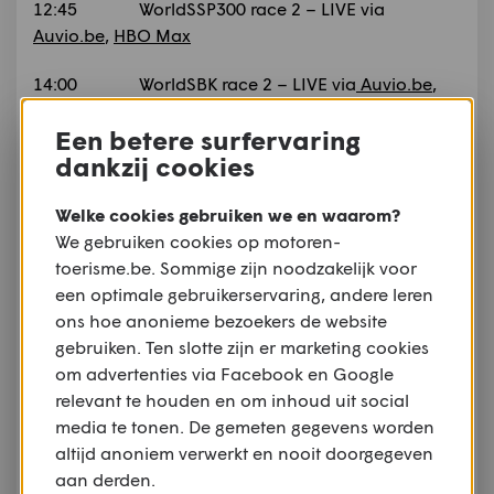
12:45 WorldSSP300 race 2 – LIVE via
Auvio.be
,
HBO Max
14:00 WorldSBK race 2 – LIVE via
Auvio.be
,
HBO Max
Een betere surfervaring
15:30 WorldSSP race 2 – LIVE via
Auvio.be
,
dankzij cookies
HBO Max
Welke cookies gebruiken we en waarom?
We gebruiken cookies op motoren-
toerisme.be. Sommige zijn noodzakelijk voor
Tekst:
Bart Jacobs
een optimale gebruikerservaring, andere leren
ons hoe anonieme bezoekers de website
Foto's
: Honda Racing Corporation, BMW Group
gebruiken. Ten slotte zijn er marketing cookies
Press/BMW Motorrad Motorsport
om advertenties via Facebook en Google
relevant te houden en om inhoud uit social
Geschreven op 16 oktober 2024
media te tonen. De gemeten gegevens worden
altijd anoniem verwerkt en nooit doorgegeven
aan derden.