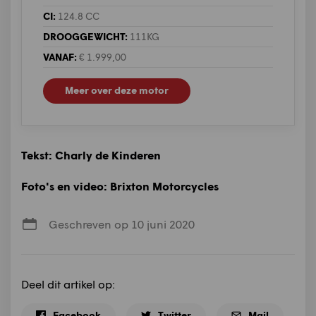
CI:
124.8 CC
DROOGGEWICHT:
111KG
VANAF:
€ 1.999,00
Meer over deze motor
Tekst: Charly de Kinderen
Foto's en video: Brixton Motorcycles
Geschreven op 10 juni 2020
Deel dit artikel op:
Facebook
Twitter
Mail