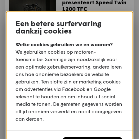
presenteert Speed Twin
1200 TFC
Een betere surfervaring
NIEUWS
dankzij cookies
Industrienieuws: Ducati
investeert 121 miljoen
Welke cookies gebruiken we en waarom?
euro in onderzoek en
We gebruiken cookies op motoren-
ontwikkeling
toerisme.be. Sommige zijn noodzakelijk voor
een optimale gebruikerservaring, andere leren
NIEUWS
ons hoe anonieme bezoekers de website
Dealernieuws: Joramo
wordt officieel KTM-
gebruiken. Ten slotte zijn er marketing cookies
dealer
om advertenties via Facebook en Google
relevant te houden en om inhoud uit social
media te tonen. De gemeten gegevens worden
NIEUWS
altijd anoniem verwerkt en nooit doorgegeven
Moto Guzzi opent
aan derden.
vernieuwd museum
tijdens Moto Guzzi World
Days 2026