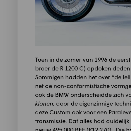
Toen in de zomer van 1996 de eerste
broer de R 1200 C) opdoken deden 
Sommigen hadden het over “de lelij
net de non-conformistische vormge
ook de BMW onderscheidde zich v
klonen,
door de eigenzinnige techn
deze Custom ook voor een Paraleve
transmissie. Dat alles had duidelijk
nieuw 495.000 BEF (€12.270). Die h