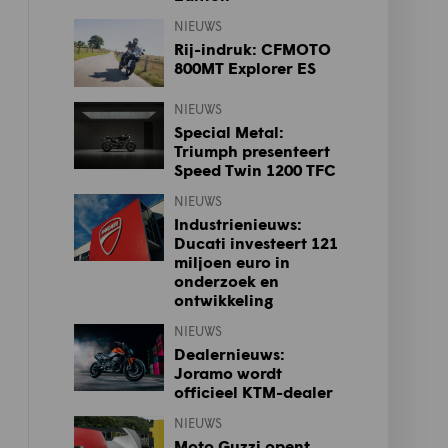
NIEUWS
Rij-indruk: CFMOTO
800MT Explorer ES
NIEUWS
Special Metal:
Triumph presenteert
Speed Twin 1200 TFC
NIEUWS
Industrienieuws:
Ducati investeert 121
miljoen euro in
onderzoek en
ontwikkeling
NIEUWS
Dealernieuws:
Joramo wordt
officieel KTM-dealer
NIEUWS
Moto Guzzi opent