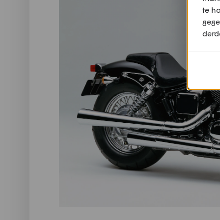
te h
gege
derd