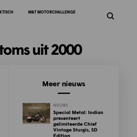
KTISCH
M&T MOTORCHALLENGE
Zoeken
stoms uit 2000
Meer nieuws
NIEUWS
Special Metal: Indian
presenteert
gelimiteerde Chief
Vintage Sturgis, SD
Edition