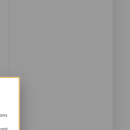
 ons
vant