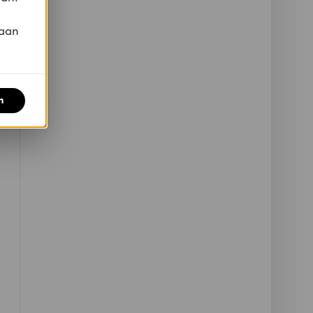
 aan
n