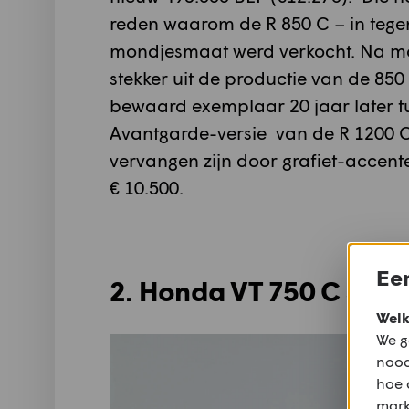
reden waarom de R 850 C – in tegen
mondjesmaat werd verkocht. Na mo
stekker uit de productie van de 850
bewaard exemplaar 20 jaar later tu
Avantgarde-versie van de R 1200 C
vervangen zijn door grafiet-accent
€ 10.500.
Een
2. Honda VT 750 C Sha
Welk
We g
nood
hoe 
mark