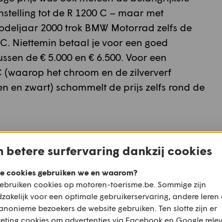
stelling tot de R 1200 C – maar met
deljaar 2000 trok BMW Motorrad zelfs de
 C. Niettemin betaal je voor een goed
ssen de € 5.000 en € 6.500. Voor een
 (waarop het chroom en de zilververf
en en zwart) schommelt de prijs zelfs rond de
 betere surfervaring dankzij cookies
dow
e cookies gebruiken we en waarom?
ebruiken cookies op motoren-toerisme.be. Sommige zijn
zakelijk voor een optimale gebruikerservaring, andere leren
anonieme bezoekers de website gebruiken. Ten slotte zijn er
eting cookies om advertenties via Facebook en Google rele