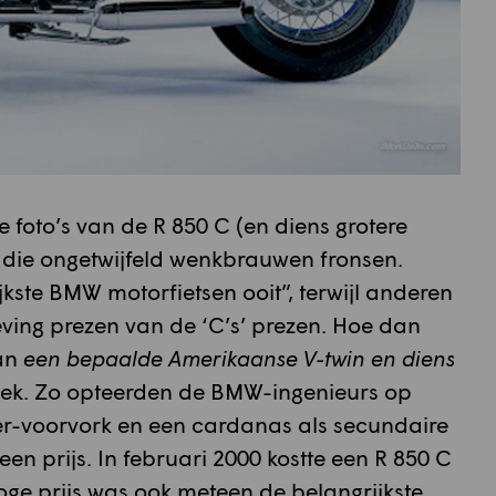
 foto’s van de R 850 C (en diens grotere
die ongetwijfeld wenkbrauwen fronsen.
kste BMW motorfietsen ooit”, terwijl anderen
ving prezen van de ‘C’s’ prezen. Hoe dan
an
een bepaalde Amerikaanse V-twin en diens
iek. Zo opteerden de BMW-ingenieurs op
r-voorvork en een cardanas als secundaire
 een prijs. In februari 2000 kostte een R 850 C
oge prijs was ook meteen de belangrijkste