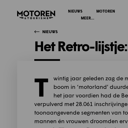
NIEUWS
MOTOREN
Homepage
MEER...
NIEUWS
Het Retro-lijstj
T
wintig jaar geleden zag de 
boom in ‘motorland’ duurde 
het jaar voordien had de B
verpulverd met 28.061 inschrijving
toonaangevende segmenten van toe
mannen én vrouwen droomden ervan 