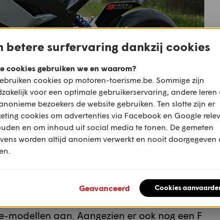
 betere surfervaring dankzij cookies
e cookies gebruiken we en waarom?
ebruiken cookies op motoren-toerisme.be. Sommige zijn
zakelijk voor een optimale gebruikerservaring, andere leren
anonieme bezoekers de website gebruiken. Ten slotte zijn er
eting cookies om advertenties via Facebook en Google rele
ouden en om inhoud uit social media te tonen. De gemeten
het voorjaar van 2018 presenteerde zou weleens de blauwdruk
vens worden altijd anoniem verwerkt en nooit doorgegeven
en.
nissen met de Concept 9cento, die BMW
eganza in mei 2018 ‘showde’. En zoals de
Geavanceerd
Cookies aanvaarde
e, leunen BMW Motorrads conceptmodellen
ie-modellen aan. Aangezien er ook nog een F