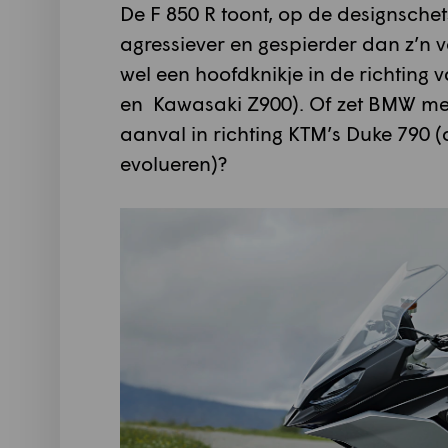
De F 850 R toont, op de designschet
agressiever en gespierder dan z’n vo
wel een hoofdknikje in de richtin
en Kawasaki Z900). Of zet BMW met
aanval in richting KTM’s Duke 790 (
evolueren)?