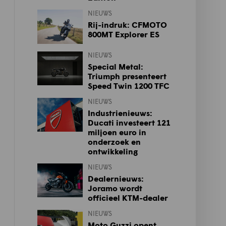
NIEUWS
Rij-indruk: CFMOTO
800MT Explorer ES
NIEUWS
Special Metal:
Triumph presenteert
Speed Twin 1200 TFC
NIEUWS
Industrienieuws:
Ducati investeert 121
miljoen euro in
onderzoek en
ontwikkeling
NIEUWS
Dealernieuws:
Joramo wordt
officieel KTM-dealer
NIEUWS
Moto Guzzi opent