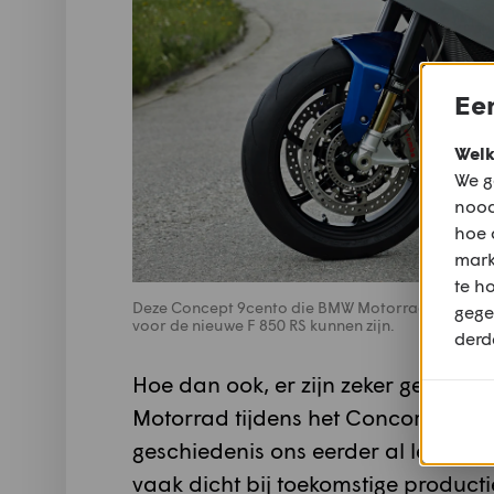
Een
Welk
We g
nood
hoe 
mark
te h
Deze Concept 9cento die BMW Motorrad reeds in 
gege
voor de nieuwe F 850 RS kunnen zijn.
derd
Hoe dan ook, er zijn zeker gelijke
Motorrad tijdens het Concorso d’El
geschiedenis ons eerder al leerd
vaak dicht bij toekomstige product