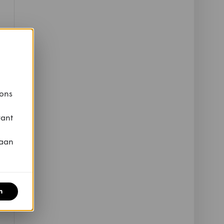
 ons
vant
 aan
n