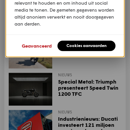
relevant te houden en om inhoud uit social
Special Metal: Indian
presenteert
media te tonen. De gemeten gegevens worden
gelimiteerde Chief
altijd anoniem verwerkt en nooit doorgegeven
Vintage Sturgis, SD
aan derden.
Edition
NIEUWS
Rij-indruk: CFMOTO
Geavanceerd
Cookies aanvaarden
800MT Explorer ES
NIEUWS
Special Metal: Triumph
presenteert Speed Twin
1200 TFC
NIEUWS
Industrienieuws: Ducati
investeert 121 miljoen