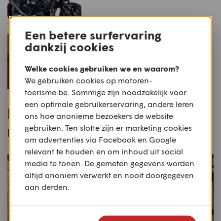
Een betere surfervaring
NIEUWS
dankzij cookies
Blokje rond op de nieuwe
Trevor DTRe Vince
Welke cookies gebruiken we en waarom?
We gebruiken cookies op motoren-
toerisme.be. Sommige zijn noodzakelijk voor
een optimale gebruikerservaring, andere leren
Populaire routes voor deze
ons hoe anonieme bezoekers de website
motor
gebruiken. Ten slotte zijn er marketing cookies
om advertenties via Facebook en Google
relevant te houden en om inhoud uit social
media te tonen. De gemeten gegevens worden
altijd anoniem verwerkt en nooit doorgegeven
aan derden.