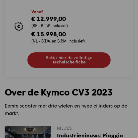
Vanaf
€ 12.999,00
(BE - B.T.W. inclusief)
€ 15.998,00
(NL - B.T.W. en B.P.M. inclusief)
Bekijk hier de volledige
technische fiche
Over de Kymco CV3 2023
Eerste scooter met drie wielen en twee cilinders op de
markt.
NIEUWS
Industrienieuws: Piaggio