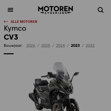
Homepage
Open
Zoeke
menu
ALLE MOTOREN
Kymco
CV3
Bouwjaar:
2026
/
2025
/
2024
/
2023
/
2022