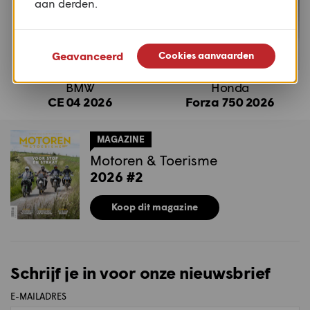
aan derden.
Geavanceerd
Cookies aanvaarden
BMW
Honda
CE 04 2026
Forza 750 2026
MAGAZINE
Motoren & Toerisme
2026 #2
Koop dit magazine
Schrijf je in voor onze nieuwsbrief
E-MAILADRES