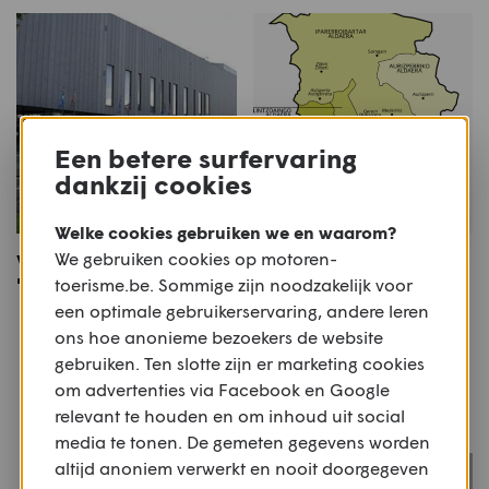
Een betere surfervaring
dankzij cookies
Welke cookies gebruiken we en waarom?
We gebruiken cookies op motoren-
Vesparit Wommelgem -
Aragón-Frankrijk-
't eilandje
Navarra.
toerisme.be. Sommige zijn noodzakelijk voor
een optimale gebruikerservaring, andere leren
ons hoe anonieme bezoekers de website
Meer motoren
gebruiken. Ten slotte zijn er marketing cookies
Of bekijk alle
Scooter
,
€10.000 - €13.000
om advertenties via Facebook en Google
relevant te houden en om inhoud uit social
media te tonen. De gemeten gegevens worden
altijd anoniem verwerkt en nooit doorgegeven