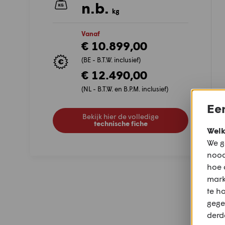
n.b.
kg
Vanaf
€ 10.899,00
(BE - B.T.W. inclusief)
€ 12.490,00
(NL - B.T.W. en B.P.M. inclusief)
Een
Bekijk hier de volledige
technische fiche
Welk
We g
nood
hoe 
mark
te h
gege
derd