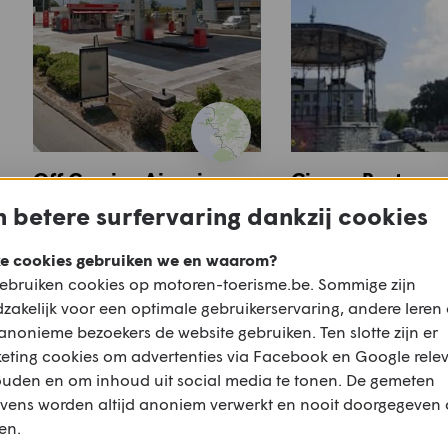
Off Corsica Ajaccio-
Ciney - Bastogne
Bonifacio
Hotton
 betere surfervaring dankzij cookies
e cookies gebruiken we en waarom?
ebruiken cookies op motoren-toerisme.be. Sommige zijn
zakelijk voor een optimale gebruikerservaring, andere leren
anonieme bezoekers de website gebruiken. Ten slotte zijn er
eting cookies om advertenties via Facebook en Google rele
Meer motoren
ouden en om inhoud uit social media te tonen. De gemeten
vens worden altijd anoniem verwerkt en nooit doorgegeven
en.
Of bekijk alle
Offroad
,
€10.000 - €13.000