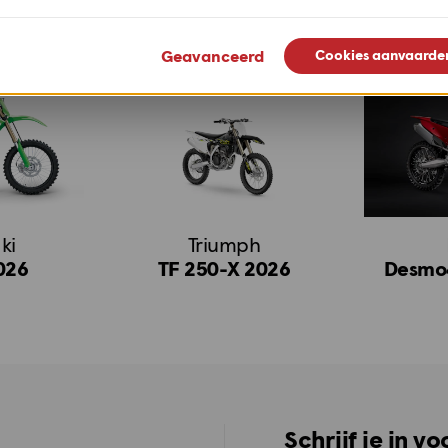
Geavanceerd
Cookies aanvaarde
ki
Triumph
026
TF 250-X 2026
Desmo
Schrijf je in v