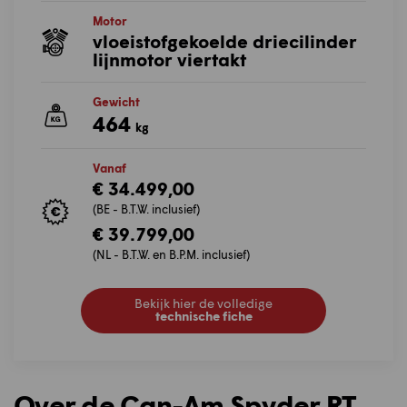
Motor
vloeistofgekoelde driecilinder
lijnmotor viertakt
Gewicht
464
kg
Vanaf
€ 34.499,00
(BE - B.T.W. inclusief)
€ 39.799,00
(NL - B.T.W. en B.P.M. inclusief)
Bekijk hier de volledige
technische fiche
Over de Can-Am Spyder RT