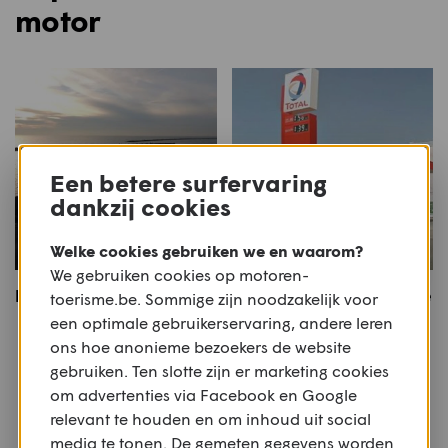
motor
Een betere surfervaring
dankzij cookies
Welke cookies gebruiken we en waarom?
We gebruiken cookies op motoren-
Rondom_IJsselmeer
Langs twee fantastische
toerisme.be. Sommige zijn noodzakelijk voor
motorroutes in Corsica
een optimale gebruikerservaring, andere leren
ons hoe anonieme bezoekers de website
Meer motoren
gebruiken. Ten slotte zijn er marketing cookies
om advertenties via Facebook en Google
Of bekijk alle
Andere
,
Meer dan € 13.000
relevant te houden en om inhoud uit social
media te tonen. De gemeten gegevens worden