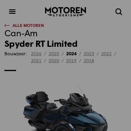
Homepage
Open
Zoeke
menu
ALLE MOTOREN
Can-Am
Spyder RT Limited
Bouwjaar:
2026
/
2025
/
2024
/
2023
/
2022
/
2021
/
2020
/
2019
/
2018