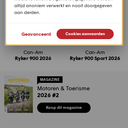
altijd anoniem verwerkt en nooit doorgegeven
aan derden.
Geavanceerd
Cookies aanvaarden
Can-Am
Can-Am
Ryker 900 2026
Ryker 900 Sport 2026
MAGAZINE
Motoren & Toerisme
2026 #2
Koop dit magazine