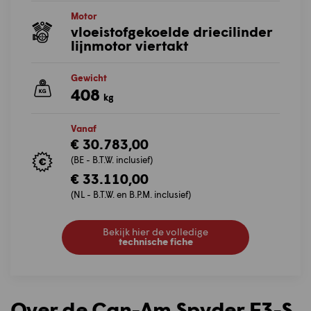
Motor
vloeistofgekoelde driecilinder
lijnmotor viertakt
Gewicht
408
kg
Vanaf
€ 30.783,00
(BE - B.T.W. inclusief)
€ 33.110,00
(NL - B.T.W. en B.P.M. inclusief)
Bekijk hier de volledige
technische fiche
Over de Can-Am Spyder F3-S