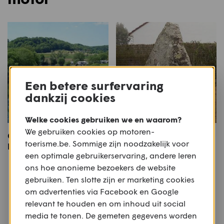
Een betere surfervaring
dankzij cookies
Welke cookies gebruiken we en waarom?
We gebruiken cookies op motoren-
Grens Luxemburg -
Les Herbiers - Saint-
toerisme.be. Sommige zijn noodzakelijk voor
Eifelroute
Brieuc
een optimale gebruikerservaring, andere leren
ons hoe anonieme bezoekers de website
Meer motoren
gebruiken. Ten slotte zijn er marketing cookies
om advertenties via Facebook en Google
Of bekijk alle
Andere
,
Meer dan € 13.000
relevant te houden en om inhoud uit social
media te tonen. De gemeten gegevens worden