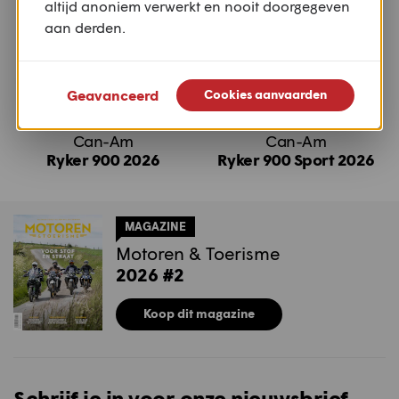
altijd anoniem verwerkt en nooit doorgegeven
aan derden.
Geavanceerd
Cookies aanvaarden
Can-Am
Can-Am
Ryker 900 2026
Ryker 900 Sport 2026
MAGAZINE
Motoren & Toerisme
2026 #2
Koop dit magazine
Schrijf je in voor onze nieuwsbrief