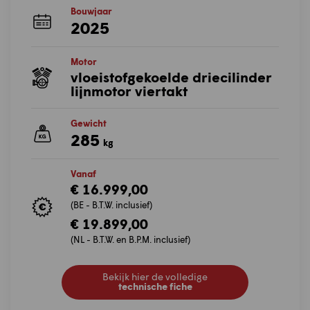
Bouwjaar
2025
Motor
vloeistofgekoelde driecilinder
lijnmotor viertakt
Gewicht
285
kg
Vanaf
€ 16.999,00
(BE - B.T.W. inclusief)
€ 19.899,00
(NL - B.T.W. en B.P.M. inclusief)
Bekijk hier de volledige
technische fiche