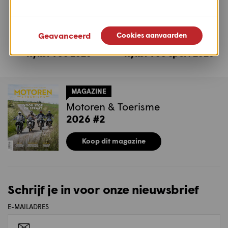
Geavanceerd
Cookies aanvaarden
Can-Am
Can-Am
Ryker 900 2026
Ryker 900 Sport 2026
MAGAZINE
Motoren & Toerisme
2026 #2
Koop dit magazine
Schrijf je in voor onze nieuwsbrief
E-MAILADRES