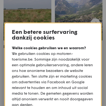
Een betere surfervaring
dankzij cookies
Drents_Plateau
Passo di Gavia
Welke cookies gebruiken we en waarom?
motorroute
We gebruiken cookies op motoren-
toerisme.be. Sommige zijn noodzakelijk voor
Meer motoren
een optimale gebruikerservaring, andere leren
ons hoe anonieme bezoekers de website
Of bekijk alle
Andere
,
Meer dan € 13.000
gebruiken. Ten slotte zijn er marketing cookies
om advertenties via Facebook en Google
relevant te houden en om inhoud uit social
media te tonen. De gemeten gegevens worden
altijd anoniem verwerkt en nooit doorgegeven
aan derden.