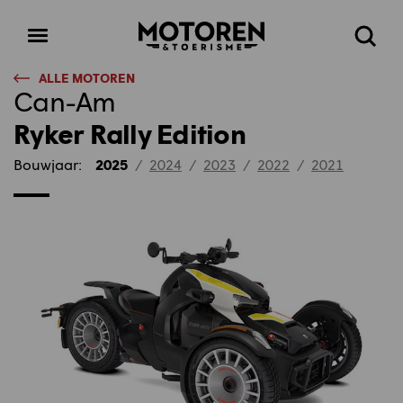
Homepage
Open
Zoeke
menu
ALLE MOTOREN
Can-Am
Ryker Rally Edition
Bouwjaar:
2025
/
2024
/
2023
/
2022
/
2021