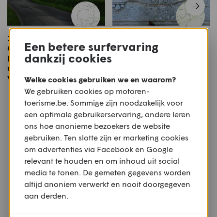
100 km - 20170528
Zwarte Woud Route tot
Een betere surfervaring
Otegem - Fragnes -
Hexenlochmühle
dankzij cookies
Ellezelles - Schorisse -
Oudenaarde -
Wannegem - Otegem
Welke cookies gebruiken we en waarom?
We gebruiken cookies op motoren-
toerisme.be. Sommige zijn noodzakelijk voor
Meer motoren
een optimale gebruikerservaring, andere leren
Of bekijk alle
Retro
,
€0 - €6.000
ons hoe anonieme bezoekers de website
gebruiken. Ten slotte zijn er marketing cookies
om advertenties via Facebook en Google
relevant te houden en om inhoud uit social
media te tonen. De gemeten gegevens worden
altijd anoniem verwerkt en nooit doorgegeven
aan derden.