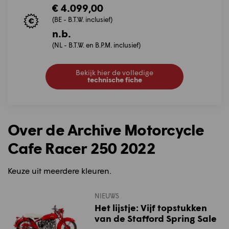
€ 4.099,00
(BE - B.T.W. inclusief)
n.b.
(NL - B.T.W. en B.P.M. inclusief)
Bekijk hier de volledige
technische fiche
Over de Archive Motorcycle
Cafe Racer 250 2022
Keuze uit meerdere kleuren.
NIEUWS
Het lijstje: Vijf topstukken
van de Stafford Spring Sale