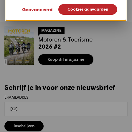
Royal Enfield
Kawasaki
Geavanceerd
Cookies aanvaarden
Classic 350 2026
Meguro S1 2026
MAGAZINE
Motoren & Toerisme
2026 #2
Koop dit magazine
Schrijf je in voor onze nieuwsbrief
E-MAILADRES
Inschrijven