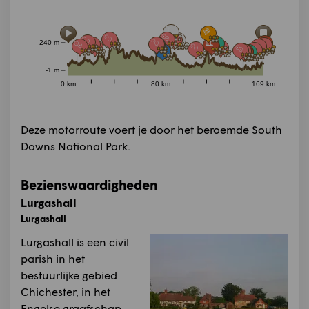
240 m
-1 m
0 km
80 km
169 km
Deze motorroute voert je door het beroemde South
Downs National Park.
Bezienswaardigheden
Lurgashall
Lurgashall
Lurgashall is een civil
parish in het
bestuurlijke gebied
Chichester, in het
Engelse graafschap