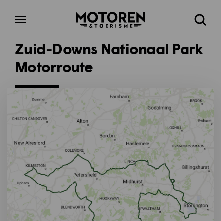
Homepage
Open
Zoeke
menu
Zuid-Downs Nationaal Park
Motorroute