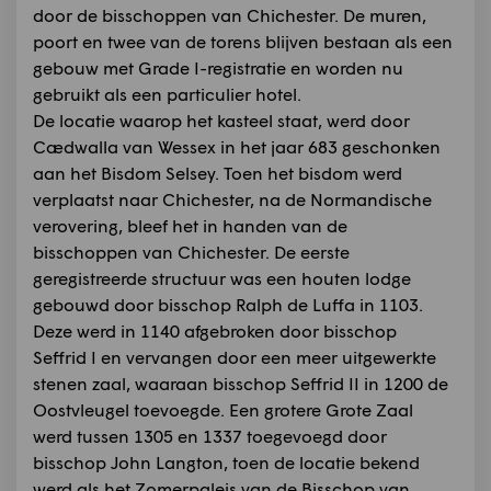
door de bisschoppen van Chichester. De muren,
poort en twee van de torens blijven bestaan als een
gebouw met Grade I-registratie en worden nu
gebruikt als een particulier hotel.
De locatie waarop het kasteel staat, werd door
Cædwalla van Wessex in het jaar 683 geschonken
aan het Bisdom Selsey. Toen het bisdom werd
verplaatst naar Chichester, na de Normandische
verovering, bleef het in handen van de
bisschoppen van Chichester. De eerste
geregistreerde structuur was een houten lodge
gebouwd door bisschop Ralph de Luffa in 1103.
Deze werd in 1140 afgebroken door bisschop
Seffrid I en vervangen door een meer uitgewerkte
stenen zaal, waaraan bisschop Seffrid II in 1200 de
Oostvleugel toevoegde. Een grotere Grote Zaal
werd tussen 1305 en 1337 toegevoegd door
bisschop John Langton, toen de locatie bekend
werd als het Zomerpaleis van de Bisschop van