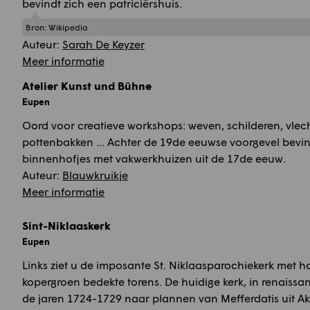
bevindt zich een patriciërshuis.
Bron:
Wikipedia
Auteur:
Sarah De Keyzer
Meer informatie
Atelier Kunst und Bühne
Eupen
Oord voor creatieve workshops: weven, schilderen, vlec
pottenbakken ... Achter de 19de eeuwse voorgevel bevi
binnenhofjes met vakwerkhuizen uit de 17de eeuw.
Auteur:
Blauwkruikje
Meer informatie
Sint-Niklaaskerk
Eupen
Links ziet u de imposante St. Niklaasparochiekerk met 
kopergroen bedekte torens. De huidige kerk, in renaissanc
de jaren 1724-1729 naar plannen van Mefferdatis uit Ak