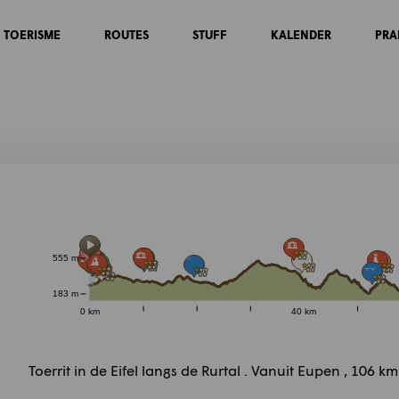
TOERISME
ROUTES
STUFF
KALENDER
PRA
555 m
183 m
0 km
40 km
Toerrit in de Eifel langs de Rurtal . Vanuit Eupen , 106 k