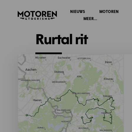
NIEUWS
MOTOREN
Homepage
MEER...
Rurtal rit