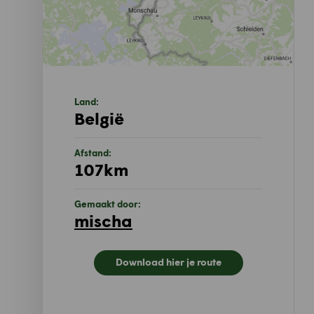
Land:
België
Afstand:
107km
Gemaakt door:
mischa
Download hier je route