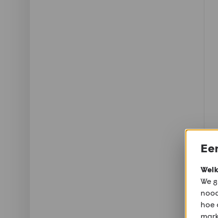
Een
Welk
We g
nood
hoe 
mark