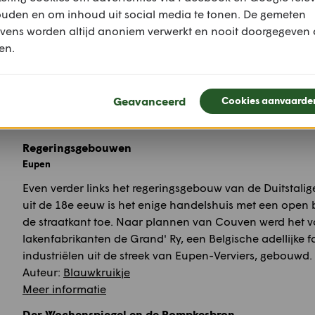
Via de Klötzerbahn kom je op het midden van het plein 
ouden en om inhoud uit social media te tonen. De gemeten
Wäserscheff (boot) even verder de imposante Evangelis
vens worden altijd anoniem verwerkt en nooit doorgegeven
Friedenskirche (1851-1855) in 19de eeuwse neogotiek 
en.
volgens de plannen van de Akense Regeringsraad. Unie
streek is de stalen kerktoren.
Rechts van de kerk, op de America Square, de Friedens
Geavanceerd
Cookies aanvaarde
Auteur:
Blauwkruikje
Meer informatie
Regeringsgebouwen
Eupen
Even verder links het regeringsgebouw van de Duitsta
uit de 18e eeuw is het enige handelshuis met een open
de straatkant toe. Naar plannen van Couven werd het v
lakenfabrikanten de Grand' Ry, een Belgische adellijke f
industriëlen uit de streek van Eupen-Verviers, gebouwd.
Auteur:
Blauwkruikje
Meer informatie
Der Wochenspiegel en de Pompkesbron