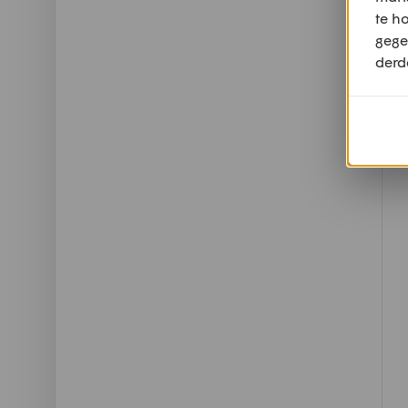
te h
gege
derd