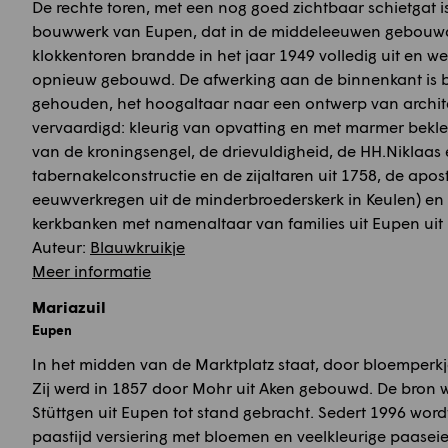
De rechte toren, met een nog goed zichtbaar schietgat i
bouwwerk van Eupen, dat in de middeleeuwen gebouwd 
klokkentoren brandde in het jaar 1949 volledig uit en we
opnieuw gebouwd. De afwerking aan de binnenkant is b
gehouden, het hoogaltaar naar een ontwerp van archite
vervaardigd: kleurig van opvatting en met marmer bekle
van de kroningsengel, de drievuldigheid, de HH.Niklaas
tabernakelconstructie en de zijaltaren uit 1758, de apo
eeuwverkregen uit de minderbroederskerk in Keulen) en 
kerkbanken met namenaltaar van families uit Eupen uit
Auteur:
Blauwkruikje
Meer informatie
Mariazuil
Eupen
In het midden van de Marktplatz staat, door bloemperkj
Zij werd in 1857 door Mohr uit Aken gebouwd. De bron 
Stüttgen uit Eupen tot stand gebracht. Sedert 1996 wor
paastijd versiering met bloemen en veelkleurige paasei