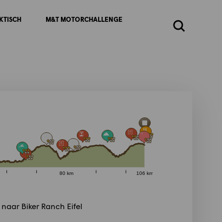
KTISCH
M&T MOTORCHALLENGE
Zoeken
80 km
106 km
m naar Biker Ranch Eifel