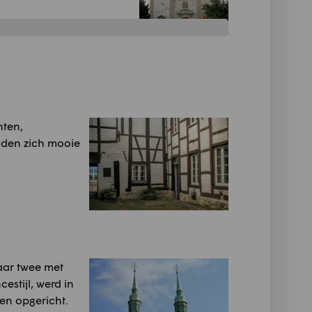
hten,
nden zich mooie
haar twee met
estijl, werd in
en opgericht.