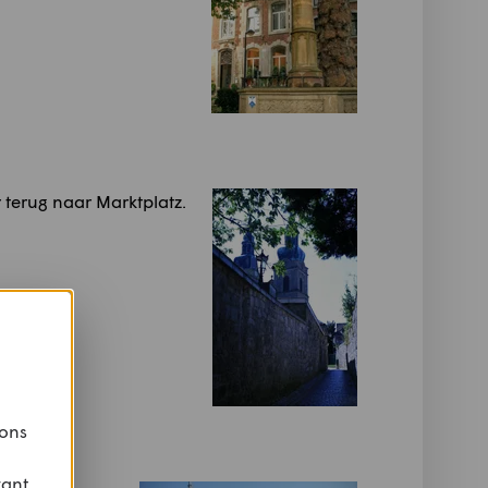
terug naar Marktplatz.
 ons
vant