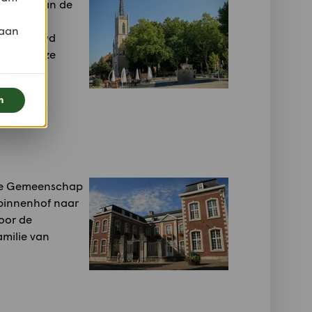
voorbij aan de
che
 aan
en gebouwd
k voor deze
brunnen.
n
lige Gemeenschap
 binnenhof naar
oor de
amilie van