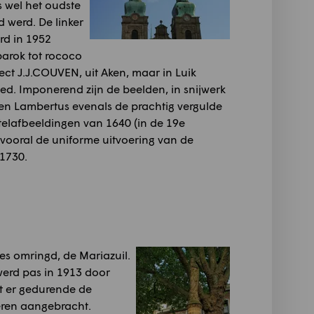
s wel het oudste
werd. De linker
rd in 1952
arok tot rococo
ct J.J.COUVEN, uit Aken, maar in Luik
ed. Imponerend zijn de beelden, in snijwerk
 en Lambertus evenals de prachtig vergulde
stelafbeeldingen van 1640 (in de 19e
vooral de uniforme uitvoering van de
 1730.
es omringd, de Mariazuil.
werd pas in 1913 door
dt er gedurende de
eren aangebracht.