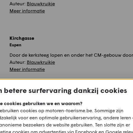
Auteur:
Blauwkruikje
Meer informatie
Kirchgasse
Eupen
Door de kerksteeg lopen en onder het CM-gebouw door 
Auteur:
Blauwkruikje
Meer informatie
 betere surfervaring dankzij cookies
e cookies gebruiken we en waarom?
ebruiken cookies op motoren-toerisme.be. Sommige zijn
zakelijk voor een optimale gebruikerservaring, andere leren
Friedenskirche
anonieme bezoekers de website gebruiken. Ten slotte zijn er
Eupen
eting cookies om advertenties via Facebook en Google rele