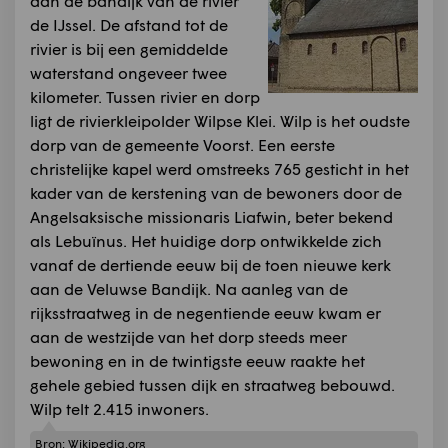
aan de bandijk van de rivier
de IJssel. De afstand tot de
rivier is bij een gemiddelde
waterstand ongeveer twee
kilometer. Tussen rivier en dorp
ligt de rivierkleipolder Wilpse Klei. Wilp is het oudste
dorp van de gemeente Voorst. Een eerste
christelijke kapel werd omstreeks 765 gesticht in het
kader van de kerstening van de bewoners door de
Angelsaksische missionaris Liafwin, beter bekend
als Lebuïnus. Het huidige dorp ontwikkelde zich
vanaf de dertiende eeuw bij de toen nieuwe kerk
aan de Veluwse Bandijk. Na aanleg van de
rijksstraatweg in de negentiende eeuw kwam er
aan de westzijde van het dorp steeds meer
bewoning en in de twintigste eeuw raakte het
gehele gebied tussen dijk en straatweg bebouwd.
Wilp telt 2.415 inwoners.
Bron:
Wikipedia.org