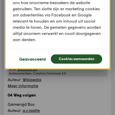
ons hoe anonieme bezoekers de website
ouder huis op landgoed
gebruiken. Ten slotte zijn er marketing cookies
de Wildbaan. Het is
om advertenties via Facebook en Google
ontworpen door de
relevant te houden en om inhoud uit social
architect H.A. Ezerman,
media te tonen. De gemeten gegevens worden
in opdracht van de kolonel der cavalerie, Adriaan
altijd anoniem verwerkt en nooit doorgegeven
Jacob Paul Metelerkamp van Bronkhorst.De
aan derden.
Wildbaan is een landgoed in de gemeente
Brummen, het vormt samen met de aangrenzende
landgoederen Den Bosch en De Rees een soort
Geavanceerd
Cookies aanvaarden
gordel om de buurtschap Leuvenheim.
Bron:
Wikipedia.org
Auteursrechten:
Creative Commons 3.0
Auteur:
Wikipedia
Meer informatie
04 Weg volgen
Gemengd Bos
Auteur:
a.v.raalte