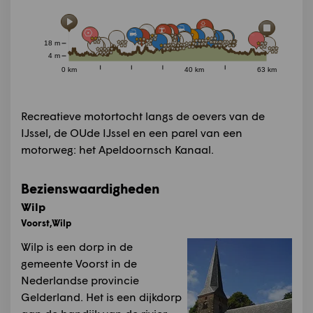
18 m
4 m
0 km
40 km
63 km
Recreatieve motortocht langs de oevers van de
IJssel, de OUde IJssel en een parel van een
motorweg: het Apeldoornsch Kanaal.
Bezienswaardigheden
Wilp
Voorst,Wilp
Wilp is een dorp in de
gemeente Voorst in de
Nederlandse provincie
Gelderland. Het is een dijkdorp