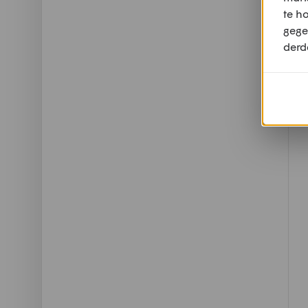
te h
gege
derd