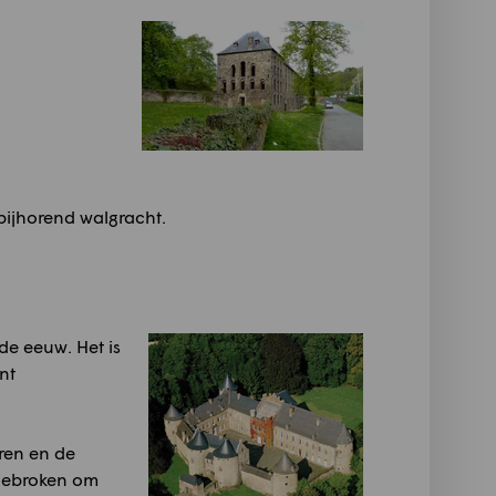
bijhorend walgracht.
de eeuw. Het is
nt
oren en de
fgebroken om