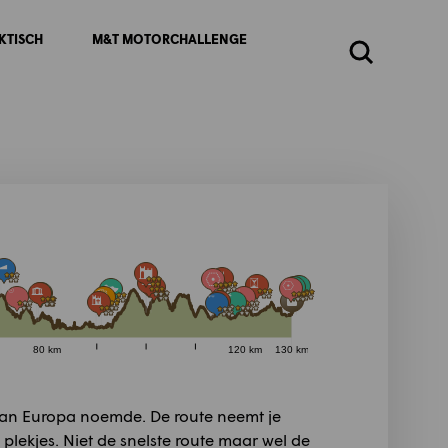
KTISCH
M&T MOTORCHALLENGE
Zoeken
80 km
120 km
130 km
van Europa noemde. De route neemt je
plekjes. Niet de snelste route maar wel de