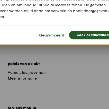
Bron:
Wikipedia
ouden en om inhoud uit social media te tonen. De gemeten
Auteur:
Sarah De Keyzer
vens worden altijd anoniem verwerkt en nooit doorgegeven
Meer informatie
en.
toeganspoort abdij
Auteur:
lucgroosman
Geavanceerd
Cookies aanvaarde
Meer informatie
paleis van de abt
Auteur:
lucgroosman
Meer informatie
le vieux moulin