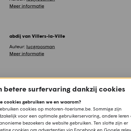
Meer informatie
abdij van Villers-la-Ville
Auteur:
lucgroosman
Meer informatie
 betere surfervaring dankzij cookies
Abdij van Villers
Villers-la-Ville
e cookies gebruiken we en waarom?
ebruiken cookies op motoren-toerisme.be. Sommige zijn
De Abdij van Villers (Frans: Abbaye de Villers) is een vo
zakelijk voor een optimale gebruikerservaring, andere leren
cisterciënzerabdij, gelegen in de Belgische gemeente Ville
anonieme bezoekers de website gebruiken. Ten slotte zijn er
waarvan bijzonder indrukwekkende ruïnes bewaard ble
eting cookies om advertenties via Facebook en Google rele