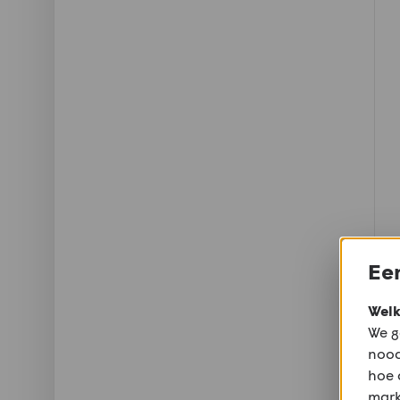
Een
Welk
We g
nood
hoe 
mark