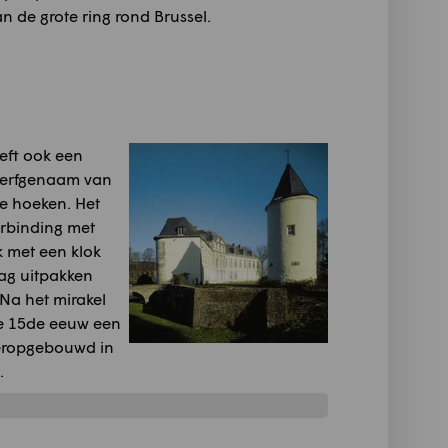
an de grote ring rond Brussel.
eeft ook een
, erfgenaam van
e hoeken. Het
erbinding met
k met een klok
mag uitpakken
Na het mirakel
de 15de eeuw een
heropgebouwd in
.