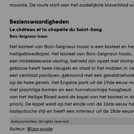
mooiste. De route start aan het zuidelijkste klaverblad v
Bezienswaardigheden
Le château et la chapelle du Saint-Sang
Bois-Seigneur-Isaac
Het kasteel van Bois-Seigneur-Isaac is een kasteel en h
heiligebloedkapel. Het kasteel van Bois-Seigneur-Isaac
een middeleeuwse vesting, behield zijn opzet met stomp
gebouw heeft twee vleugels en staat in het midden in v
een centraal paviljoen, gekroond met een geveldriehoe
op de twee gevels. Het Engelse park uit de 19de eeuw 
met prachtige bomen en een tunnelvormige haagbeuk. 
van het Heilige Bloed werd de kapel van het kasteel in 
priorij. De kapel werd op het einde van de 16de eeuw 
laatgotische stijl en heeft een interieur uit de 18de eeuw
Auteursrechten:
All rights reserved
Auteur:
Wizpr.guide