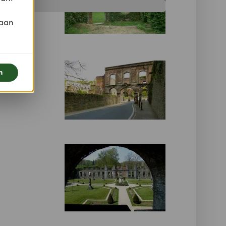
 aan
n