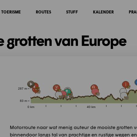
TOERISME
ROUTES
STUFF
KALENDER
PRA
 grotten van Europe
287 m
83 m
0 km
40 km
Motorroute naar wat menig auteur de mooiste grotten 
binnendoor langs tal van prachtige en rustige wegen en 