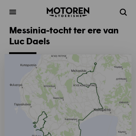
Homepage
Open
Zoeke
menu
Messinia-tocht ter ere van
Luc Daels