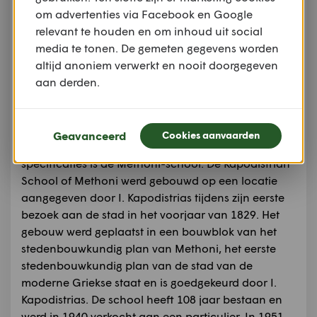
inspanningen om een
om advertenties via Facebook en Google
uniform onderwijssysteem voor basisonderwijs op
relevant te houden en om inhoud uit social
te zetten op basis van de wederzijdse leermethode.
media te tonen. De gemeten gegevens worden
Bij decreet van 1830 werd de methode van Louiss
altijd anoniem verwerkt en nooit doorgegeven
Charles Sarazin overgenomen en werd de
aan derden.
handleiding van IP Kokkonis gepubliceerd, die de
Franse handleiding vertaalde.
De eerste school in de Peloponnesos die is
Geavanceerd
Cookies aanvaarden
ontworpen en gebouwd met co-educatieve
specificaties is de Methoni-school. De Kapodistrian
School of Methoni werd gebouwd op een locatie
aangegeven door I. Kapodistrias tijdens zijn eerste
bezoek aan de stad in het voorjaar van 1829. Het
gebouw werd geplaatst in een bouwblok van het
stedenbouwkundig plan van Methoni, het eerste
stedenbouwkundig plan van de stad van de
moderne Griekse staat en is goedgekeurd door I.
Kapodistrias. De school heeft 108 jaar bestaan en
werd in 1940 verkocht aan een particulier. In 1951