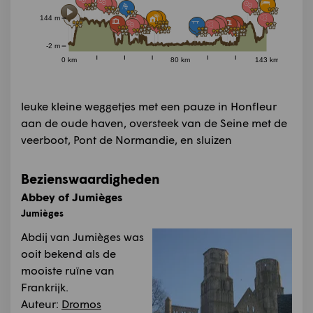
144 m
-2 m
0 km
80 km
143 km
leuke kleine weggetjes met een pauze in Honfleur
aan de oude haven, oversteek van de Seine met de
veerboot, Pont de Normandie, en sluizen
Bezienswaardigheden
Abbey of Jumièges
Jumièges
Abdij van Jumièges was
ooit bekend als de
mooiste ruïne van
Frankrijk.
Auteur:
Dromos