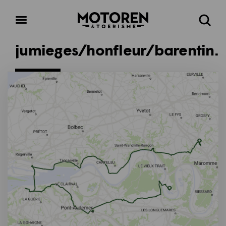
Homepage
Open
Zoeke
menu
jumieges/honfleur/barentin.