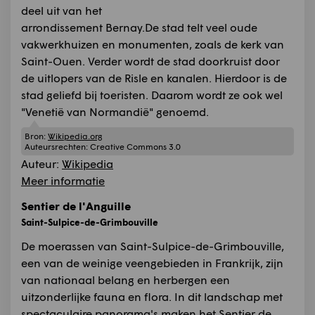
deel uit van het
arrondissement Bernay.De stad telt veel oude
vakwerkhuizen en monumenten, zoals de kerk van
Saint-Ouen. Verder wordt de stad doorkruist door
de uitlopers van de Risle en kanalen. Hierdoor is de
stad geliefd bij toeristen. Daarom wordt ze ook wel
"Venetië van Normandië" genoemd.
Bron:
Wikipedia.org
Auteursrechten:
Creative Commons 3.0
Auteur:
Wikipedia
Meer informatie
Sentier de l'Anguille
Saint-Sulpice-de-Grimbouville
De moerassen van Saint-Sulpice-de-Grimbouville,
een van de weinige veengebieden in Frankrijk, zijn
van nationaal belang en herbergen een
uitzonderlijke fauna en flora. In dit landschap met
spectaculaire panorama's maken het Sentier de