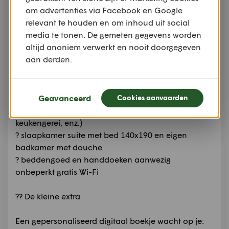
om advertenties via Facebook en Google
?? Uw cocon in Honfleur
relevant te houden en om inhoud uit social
media te tonen. De gemeten gegevens worden
Dit comfortabele appartement met een slaapkamer
altijd anoniem verwerkt en nooit doorgegeven
is perfect voor koppels of singles:
aan derden.
? gezellige woonkamer met sofa en televisie (TNT)
volledig ingerichte keuken (oven, keramische
kookplaat, koelkast met vriesvak, koffiezetapparaat,
Geavanceerd
Cookies aanvaarden
waterkoker, broodrooster, afzuigkap,
wasmachine/droger, strijkijzer, stofzuiger, volledig
keukengerei, enz.)
? slaapkamer suite met bed 140x190 en eigen
badkamer met douche
? beddengoed en handdoeken aanwezig
onbeperkt gratis Wi-Fi
?? De kleine extra
Een gepersonaliseerd digitaal boekje wacht op je: