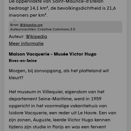
De oppervlakte van Saint-Maurice-d'Ételan
bedraagt 14,1 km², de bevolkingsdichtheid is 21,6
inwoners per km².
Bron:
Wikipedia.org
Auteursrechten:
Creative Commons 3.0
Auteur:
Wikipedia
Meer informatie
Maison Vacquerie - Musée Victor Hugo
Rives-en-Seine
Morgen, bij zonsopgang, als het platteland wit
kleurt?
Het museum in Villequier, eigendom van het
departement Seine-Maritime, werd in 1959
opgericht in het voormalige vakantiehuis van
Isidore Vacquerie, een reder uit Le Havre. Een van
zijn zonen, Auguste, leerde Victor Hugo kennen
tijdens zijn studie in Parijs en was een fervent