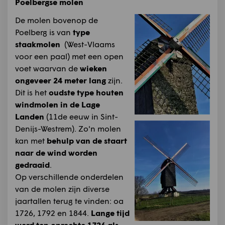
Poelbergse molen
De molen bovenop de
Poelberg is van
type
staakmolen
(West-Vlaams
voor een paal) met een open
voet waarvan de
wieken
ongeveer 24 meter lang
zijn.
Dit is het
oudste type houten
windmolen in de Lage
Landen
(11de eeuw in Sint-
Denijs-Westrem). Zo'n molen
kan met
behulp van de staart
naar de wind worden
gedraaid
.
Op verschillende onderdelen
van de molen zijn diverse
jaartallen terug te vinden: oa
1726, 1792 en 1844.
Lange tijd
werd ten onrechte 1726 als