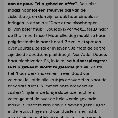
aan de paus, "zijn gebed en offer".
De ziekte
maakt haar tot een steunverlaat van de
ziekenboeg, en dan zijn er ook haar eindeloze
lezingen in de salon: "Deze arme bisschoppen
blijven beter thuis". Lourdes is ver weg.... terug naar
de Grot, nooit meer! Maar elke dag maakt ze haar
pelgrimstocht in haar hoofd. Ze zal niet spreken
over Lourdes, ze zal er in leven". Je moet de eerste
zijn die de boodschap uitdraagt, "zei Vader Douce,
haar biechtvader. En, in feite,
na hulpverpleegster
te zijn geweest, wordt ze geleidelijk ziek
. Ze zal
het "haar werk"maken en in een daad van
volmaakte liefde alle kruisjes aanvaarden, voor de
zondaars:"Het zijn immers onze broeders en
zusters". Tijdens de lange slapeloze nachten,
verenigd met de over de hele wereld gevierde
massa' s, biedt ze zich aan als "levend gekruisigd"
in de reusachtige strijd van duisternis en licht,
geassocieerd met Maria met het mysterie van de