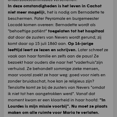
In deze omstandigheden is het leven in Cachot
niet meer mogelij
k, het is nodig om Bernadette te
beschermen. Pater Peyramale en burgemeester
Lacadé komen overeen: Bernadette wordt als
"behoeftige patiënt"
toegelaten tot het hospitaal
dat door de zusters van Nevers wordt gerund; zij
komt daar op 15 juli 1860 aan.
Op 16-jarige
leeftijd leert ze lezen en schrijven.
Later schreef ze
vaak aan haar familie en zelfs aan de paus! Ze
bezoekt haar ouders die naar het "vaderhuis"zijn
verhuisd. Ze behandelt sommige zieke mensen,
maar vooral zoekt ze haar weg: goed voor niets en
zonder bruidsschat, hoe kan je religieus zijn?
Tenslotte komt ze bij de zusters van Nevers "omdat
ik niet tot hen aangetrokken werd". Vanaf dat
moment kwam er een klaarheid in haar hoofd:
"In
Lourdes is mijn missie voorbij". Nu moet ze plaats
maken om alle ruimte voor Maria te verlaten.