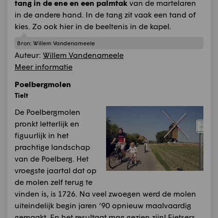
tang in de ene en een palmtak
van de martelaren
in de andere hand. In de tang zit vaak een tand of
kies. Zo ook hier in de beeltenis in de kapel.
Bron:
Willem Vandenameele
Auteur:
Willem Vandenameele
Meer informatie
Poelbergmolen
Tielt
De Poelbergmolen
pronkt letterlijk en
figuurlijk in het
prachtige landschap
van de Poelberg. Het
vroegste jaartal dat op
de molen zelf terug te
vinden is, is 1726. Na veel zwoegen werd de molen
uiteindelijk begin jaren ‘90 opnieuw maalvaardig
gemaakt. En het resultaat mag gezien zijn! Fietsers