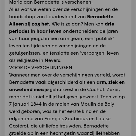
Maria aan Bernadette is verschenen.
Alles wat we weten over de verschijningen en de
boodschap van Lourdes komt van
Bernadette.
Alleen zij zag het.
Wie is ze dan? Men kan
drie
periodes in haar leven
onderscheiden: de jaren
van haar jeugd in een arm gezin; een' publiek'
leven ten tijde van de verschijningen en de
getuigenissen; en tenslotte een 'verborgen' leven
als religieuze in Nevers.
VOOR DE VERSCHIJNINGEN
Wanneer men over de verschijningen verteld, wordt
Bernadette vaak afgeschilderd als een
arm, ziek en
onwetend meisje
gehuisvest in de Cachot. Zeker,
maar dat is niet altijd het geval geweest. Toen ze op
7 januari 1844 in de molen van Moulin de Boly
werd geboren, was ze het eerste kind en de
erfgename van François Soubirous en Louise
Castérot, die uit liefde trouwden. Bernadette
groeide op in een hecht gezin waar zij liefhebben