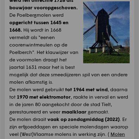
bouwjaar vooropgeschoven.
De Poelbergmolen werd
opgericht tussen 1645 en
1668.
Hij wordt in 1668
vermeldt als "eenen
coorenwintmeulen op de
Poelberch". Het klauwijzer van
de voormolen draagt het
jaartal 1631 maar het is best
mogelijk dat deze smeedijzeren spil van een andere
molen afkomstig is.
De molen werd gebruikt
tot 1964 met wind
, daarna
tot
1970 met elektromotor
, raakte in verval en werd
in de jaren 80 aangekocht door de stad Tielt,
gerestaureerd en weer
maalklaar
gemaakt.
De molen draait
vaak op zondagmiddag (2022)
. Er
zijn erfgoeddagen en speciale molendagen waarop
veel (West)Vlaamse molens in werking zijn. (
Molen