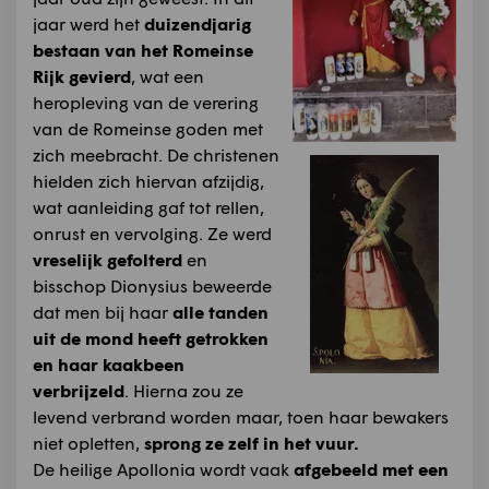
jaar werd het
duizendjarig
bestaan van het Romeinse
Rijk gevierd
, wat een
heropleving van de verering
van de Romeinse goden met
zich meebracht. De christenen
hielden zich hiervan afzijdig,
wat aanleiding gaf tot rellen,
onrust en vervolging. Ze werd
vreselijk gefolterd
en
bisschop Dionysius beweerde
dat men bij haar
alle tanden
uit de mond heeft getrokken
en haar kaakbeen
verbrijzeld
. Hierna zou ze
levend verbrand worden maar, toen haar bewakers
niet opletten,
sprong ze zelf in het vuur.
De heilige Apollonia wordt vaak
afgebeeld met een