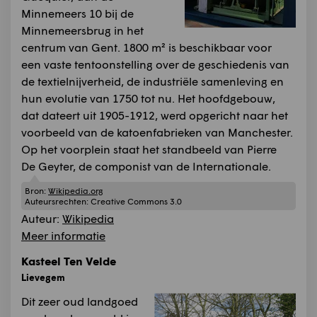
Minnemeers 10 bij de
Minnemeersbrug in het
centrum van Gent. 1800 m² is beschikbaar voor
een vaste tentoonstelling over de geschiedenis van
de textielnijverheid, de industriële samenleving en
hun evolutie van 1750 tot nu. Het hoofdgebouw,
dat dateert uit 1905-1912, werd opgericht naar het
voorbeeld van de katoenfabrieken van Manchester.
Op het voorplein staat het standbeeld van Pierre
De Geyter, de componist van de Internationale.
Bron:
Wikipedia.org
Auteursrechten:
Creative Commons 3.0
Auteur:
Wikipedia
Meer informatie
Kasteel Ten Velde
Lievegem
Dit zeer oud landgoed