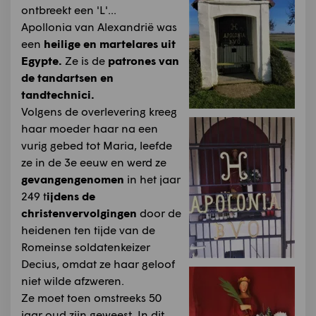
ontbreekt een 'L'...
Apollonia van Alexandrië was
een
heilige en martelares uit
Egypte.
Ze is de
patrones van
de tandartsen en
tandtechnici.
Volgens de overlevering kreeg
haar moeder haar na een
vurig gebed tot Maria, leefde
ze in de 3e eeuw en werd ze
gevangengenomen
in het jaar
249 t
ijdens de
christenvervolgingen
door de
heidenen ten tijde van de
Romeinse soldatenkeizer
Decius, omdat ze haar geloof
niet wilde afzweren.
Ze moet toen omstreeks 50
jaar oud zijn geweest. In dit