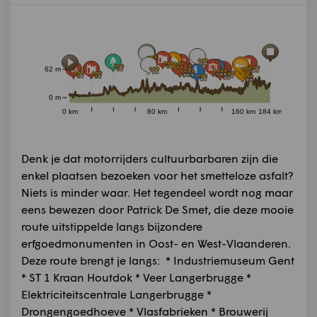
62 m
0 m
0 km
80 km
160 km
184 km
Denk je dat motorrijders cultuurbarbaren zijn die
enkel plaatsen bezoeken voor het smetteloze asfalt?
Niets is minder waar. Het tegendeel wordt nog maar
eens bewezen door Patrick De Smet, die deze mooie
route uitstippelde langs bijzondere
erfgoedmonumenten in Oost- en West-Vlaanderen.
Deze route brengt je langs: * Industriemuseum Gent
* ST 1 Kraan Houtdok * Veer Langerbrugge *
Elektriciteitscentrale Langerbrugge *
Drongengoedhoeve * Vlasfabrieken * Brouwerij