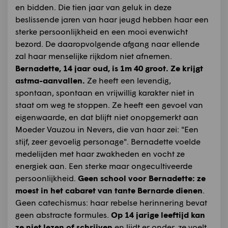
en bidden. Die tien jaar van geluk in deze
beslissende jaren van haar jeugd hebben haar een
sterke persoonlijkheid en een mooi evenwicht
bezord. De daaropvolgende afgang naar ellende
zal haar menselijke rijkdom niet afnemen.
Bernadette, 14 jaar oud, is 1m 40 groot. Ze krijgt
astma-aanvallen.
Ze heeft een levendig,
spontaan, spontaan en vrijwillig karakter niet in
staat om weg te stoppen. Ze heeft een gevoel van
eigenwaarde, en dat blijft niet onopgemerkt aan
Moeder Vauzou in Nevers, die van haar zei: "Een
stijf, zeer gevoelig personage". Bernadette voelde
medelijden met haar zwakheden en vocht ze
energiek aan. Een sterke maar ongecultiveerde
persoonlijkheid.
Geen school voor Bernadette: ze
moest in het cabaret van tante Bernarde dienen
.
Geen catechismus: haar rebelse herinnering bevat
geen abstracte formules.
Op 14 jarige leeftijd kan
ze niet lezen of schrijven
en lijdt er onder, ze voelt