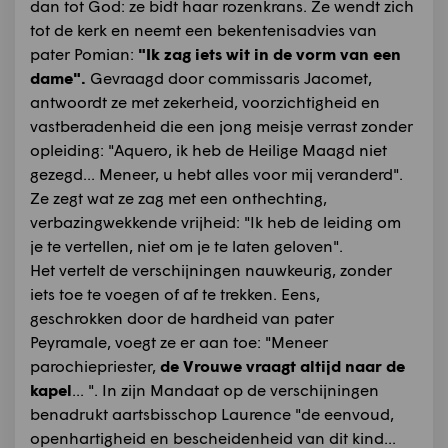
dan tot God: ze bidt haar rozenkrans. Ze wendt zich
tot de kerk en neemt een bekentenisadvies van
pater Pomian:
"Ik zag iets wit in de vorm van een
dame".
Gevraagd door commissaris Jacomet,
antwoordt ze met zekerheid, voorzichtigheid en
vastberadenheid die een jong meisje verrast zonder
opleiding: "Aquero, ik heb de Heilige Maagd niet
gezegd... Meneer, u hebt alles voor mij veranderd".
Ze zegt wat ze zag met een onthechting,
verbazingwekkende vrijheid: "Ik heb de leiding om
je te vertellen, niet om je te laten geloven".
Het vertelt de verschijningen nauwkeurig, zonder
iets toe te voegen of af te trekken. Eens,
geschrokken door de hardheid van pater
Peyramale, voegt ze er aan toe: "Meneer
parochiepriester,
de Vrouwe vraagt altijd naar de
kapel
... ". In zijn Mandaat op de verschijningen
benadrukt aartsbisschop Laurence "de eenvoud,
openhartigheid en bescheidenheid van dit kind...