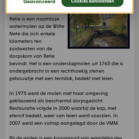
Geavanceerd
Cookies aanvaarden
Retie
De watermolen van
Retie is een naamloze
watermolen op de Witte
Nete die zich enkele
kilometers ten
zuidwesten van de
dorpskom van Retie
bevindt. Het is een onderslagmolen uit 1765 die is
ondergebracht in een rechthoekig stenen
gebouwtje met een tentdak, bedekt met leien.
In 1975 werd de molen met haar omgeving
geklasseerd als beschermd dorpsgezicht.
Restauratie volgde in 2000 waarbij de kap, met
eternit bedekt, weer van leien werd voorzien. In
2007 werd een vistrap aangelegd door de VMM.
Bij de molen is een knooppunt van wandelroutes