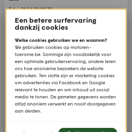
Tel.: +32 14 38 92 39
Email:
roel.slegers@retie.be
Een betere surfervaring
Website:
www.retie.be
dankzij cookies
filmvoorstelling: Een 'echt fake' volksverhaal
Welke cookies gebruiken we en waarom?
k.ERF creëert een nieuw, echt fake volksverhaal.
We gebruiken cookies op motoren-
Vroeger werden straffe gebeurtenissen doorverteld
toerisme.be. Sommige zijn noodzakelijk voor
en vaak opnieuw ingekleurd met typische locaties
een optimale gebruikerservaring, andere leren
en lokale dorpsfiguren. Nu heel veel schriftelijk
ons hoe anonieme bezoekers de website
geregistreerd wordt, komt dat proces in de
gebruiken. Ten slotte zijn er marketing cookies
verdrukking. k.ERF lanceert een volksverhaal in de
om advertenties via Facebook en Google
regio. Het resultaat kun je als film komen bekijken.
relevant te houden en om inhoud uit social
Het Retiese verhaal kun je uiteraard komen
media te tonen. De gemeten gegevens worden
beluisteren.
altijd anoniem verwerkt en nooit doorgegeven
Auteur:
Erfgoeddag
aan derden.
Meer informatie
Watermolen van Retie