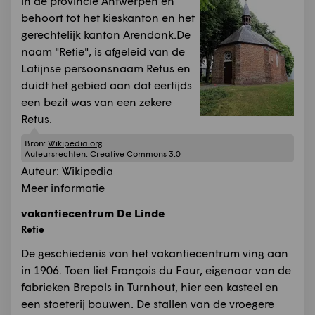
in de provincie Antwerpen en
behoort tot het kieskanton en het
gerechtelijk kanton Arendonk.De
naam "Retie", is afgeleid van de
Latijnse persoonsnaam Retus en
duidt het gebied aan dat eertijds
een bezit was van een zekere
Retus.
Bron:
Wikipedia.org
Auteursrechten:
Creative Commons 3.0
Auteur:
Wikipedia
Meer informatie
vakantiecentrum De Linde
Retie
De geschiedenis van het vakantiecentrum ving aan
in 1906. Toen liet François du Four, eigenaar van de
fabrieken Brepols in Turnhout, hier een kasteel en
een stoeterij bouwen. De stallen van de vroegere