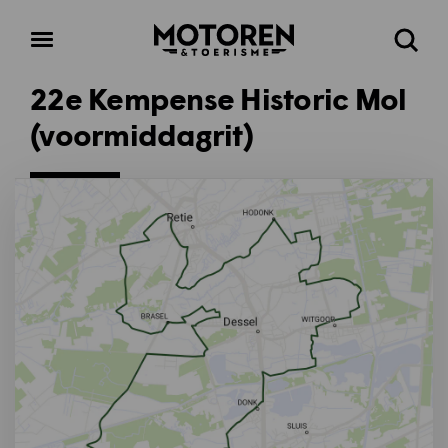
Homepage
Open
Zoeke
menu
22e Kempense Historic Mol
(voormiddagrit)