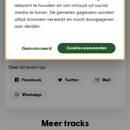
relevant te houden en om inhoud uit social
Bron:
Lannoo, 2006, 28 motorroutes
media te tonen. De gemeten gegevens worden
Meer informatie
altijd anoniem verwerkt en nooit doorgegeven
aan derden.
Geavanceerd
Cookies aanvaarden
Deel dit event op:
Facebook
Twitter
Mail
WhatsApp
Meer tracks