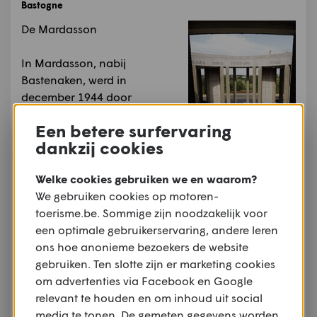
Bastogne
De Mardasson
In Mardasson, nabij
Bastenaken, werd in
december 1944 door
Amerikaanse troepen het von
Een betere surfervaring
Rundstedtoffensief
dankzij cookies
tegengehouden.
Welke cookies gebruiken we en waarom?
De menselijke tol was enorm: 76.890 gesneuvelde,
We gebruiken cookies op motoren-
gewonde of vermiste strijders, de burgerslachtoffers
toerisme.be. Sommige zijn noodzakelijk voor
niet meegerekend.
een optimale gebruikerservaring, andere leren
ons hoe anonieme bezoekers de website
Om het begin van de bouw van het gedenkteken te
gebruiken. Ten slotte zijn er marketing cookies
markeren, werd op 4 juli 1946 een gedenksteen
om advertenties via Facebook en Google
ingewijd.
relevant te houden en om inhoud uit social
media te tonen. De gemeten gegevens worden