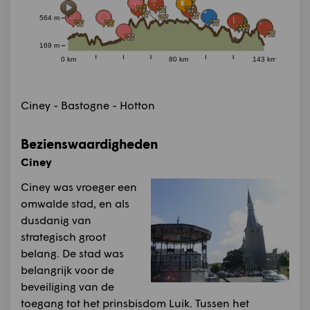
564 m
169 m
0 km
80 km
143 km
Ciney - Bastogne - Hotton
Bezienswaardigheden
Ciney
Ciney was vroeger een
omwalde stad, en als
dusdanig van
strategisch groot
belang. De stad was
belangrijk voor de
beveiliging van de
toegang tot het prinsbisdom Luik. Tussen het