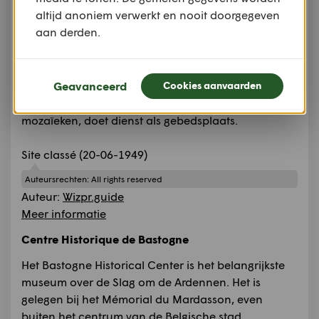
Architect Dedoyard bouwde vervolgens een
altijd anoniem verwerkt en nooit doorgegeven
monument in de vorm van een ster met vijf armen,
aan derden.
die elk 31 meter lang en 12 meter hoog zijn.
Via een cirkelvormige bovengalerij kunnen
bezoekers een wandeling rond het centrum van de
Geavanceerd
Cookies aanvaarden
ster maken. Een crypte, versierd met religieuze
mozaïeken, doet dienst als gebedsplaats.
Site classé (20-06-1949)
Auteursrechten:
All rights reserved
Auteur:
Wizpr.guide
Meer informatie
Centre Historique de Bastogne
Het Bastogne Historical Center is het belangrijkste
museum over de Slag om de Ardennen. Het is
gelegen bij het Mémorial du Mardasson, even
buiten het centrum van de Belgische stad