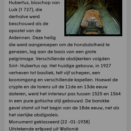
Hubertus, bisschop van
Luik († 727), die
derhalve werd
beschouwd als de
apostel van de
Ardennen. Deze heilig
die werd aangeroepen om de hondsdolheid te
genezen, lag aan de basis van een grote
pelgrimage. Verschillende abdijkerken volgden
Sint- Hubertus op. Het huidige gebouw, in 1927
verheven tot basiliek, telt vijf schepen, een
kooromgang en verschillende kapellen. Hoewel de
crypte en de torens uit de 11de en 13de eeuw
dateren, werd het interieur pas tussen 1525 en 1564
in een pure gotische stijl gebouwd. De barokke
gevel stamt uit het begin van de 18de eeuw, net als
het sierlijke abdijpaleis.
Monument geklasseerd (22 -01-1938)
Uitstekende erfgoed uit Wallonië