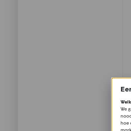
Een
Welk
We g
nood
hoe 
mark