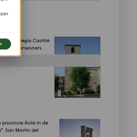
 aan
a in de regio Castilië
n
telt 310 inwoners .
provincie Ávila in de
². San Martín del