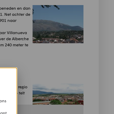
 beneden en dan
1. Net achter de
V901 naar
aar Villanueva
ver de Alberche
m 240 meter te
ila in de regio
rgohondo telt
 ons
vant