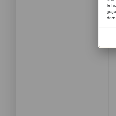
te h
gege
derd