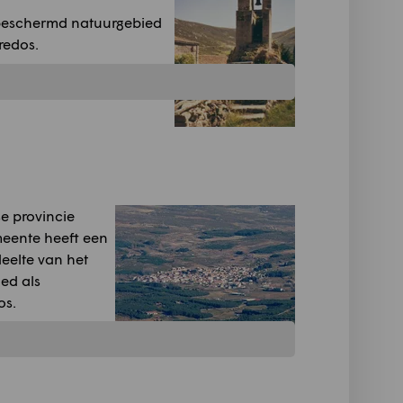
 beschermd natuurgebied
redos.
e provincie
meente heeft een
eelte van het
ed als
os.