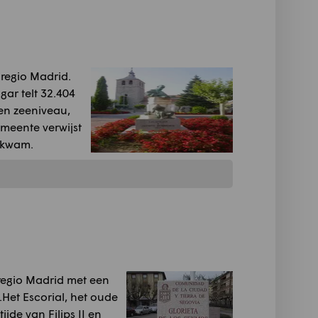
regio Madrid.
ar telt 32.404
en zeeniveau,
meente verwijst
rkwam.
 regio Madrid met een
.Het Escorial, het oude
de van Filips II en