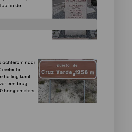
taat in de
ns achterom naar
 meter te
e helling komt
over een brug
40 hoogtemeters.