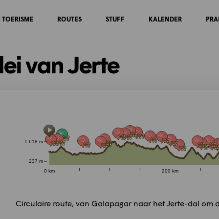
TOERISME
ROUTES
STUFF
KALENDER
PRA
lei van Jerte
1.618 m
237 m
0 km
200 km
Circulaire route, van Galapagar naar het Jerte-dal om de