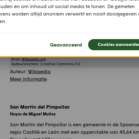
Auteur:
Wikipedia
ouden en om inhoud uit social media te tonen. De gemeten
Meer informatie
vens worden altijd anoniem verwerkt en nooit doorgegeven
en.
Hoyocasero
Hoyocasero
Hoyocasero is een gemeente in de Spaanse provincie Ávil
Geavanceerd
Cookies aanvaarde
en León met een oppervlakte van 52,48 km². Hoyocasero 
Bron:
Wikipedia.org
Auteursrechten:
Creative Commons 3.0
Auteur:
Wikipedia
Meer informatie
San Martín del Pimpollar
Hoyos de Miguel Muñoz
San Martín del Pimpollar is een gemeente in de Spaanse 
regio Castilië en León met een oppervlakte van 45,64 km