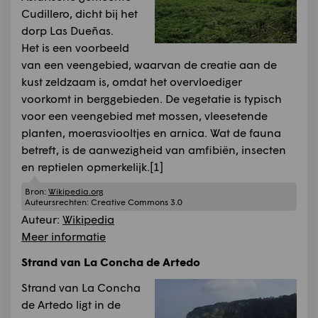
Cudillero, dicht bij het
dorp Las Dueñas.
Het is een voorbeeld
van een veengebied, waarvan de creatie aan de
kust zeldzaam is, omdat het overvloediger
voorkomt in berggebieden. De vegetatie is typisch
voor een veengebied met mossen, vleesetende
planten, moerasviooltjes en arnica. Wat de fauna
betreft, is de aanwezigheid van amfibiën, insecten
en reptielen opmerkelijk.[1]​
Bron:
Wikipedia.org
Auteursrechten:
Creative Commons 3.0
Auteur:
Wikipedia
Meer informatie
Strand van La Concha de Artedo
Strand van La Concha
de Artedo ligt in de