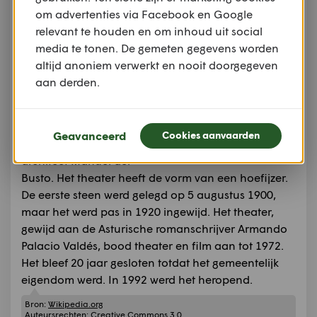
om advertenties via Facebook en Google
Teatro Palacio Valdés
relevant te houden en om inhoud uit social
Asturias
media te tonen. De gemeten gegevens worden
Het Teatro Palacio
altijd anoniem verwerkt en nooit doorgegeven
Valdés is een theater
aan derden.
gelegen aan de calle
d'Armando Palacio
Valdés, nummer 3, in
Geavanceerd
Cookies aanvaarden
Avilés, ontworpen door
architect Manuel del
Busto. Het theater heeft de vorm van een hoefijzer.
De eerste steen werd gelegd op 5 augustus 1900,
maar het werd pas in 1920 ingewijd. Het theater,
gewijd aan de Asturische romanschrijver Armando
Palacio Valdés, bood theater en film aan tot 1972.
Het bleef 20 jaar gesloten totdat het gemeentelijk
eigendom werd. In 1992 werd het heropend.
Bron:
Wikipedia.org
Auteursrechten:
Creative Commons 3.0