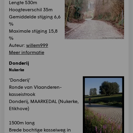
Lengte 530m
Hoogteverschil 35m
Gemiddelde stijging 6,6
%
Maximale stijging 15,8
%
Auteur:
willem999
Meer informatie
Donderij
Nukerke
'Donderij'
Ronde van Vlaanderen-
kasseistrook
Donderij, MAARKEDAL (Nukerke,
Etikhove)
1500m lang
Brede bochtige kasseiweg in