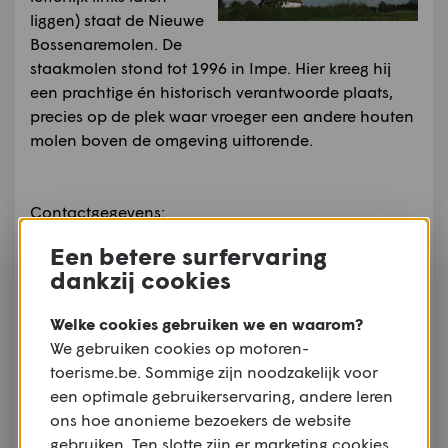
liggen) staat de Nieuwe
Bossenaremolen. De
staakmolen stond tot 1996 in Impe. Hier kreeg hij
een prachtige én historisch verantwoorde plaats,
precies op de plek waar vroeger een andere houten
molen boven de omgeving uittorende.
Contactgegevens:
Een betere surfervaring
-Bossenare
dankzij cookies
-9700 Oudenaarde
Bron:
TOV
Welke cookies gebruiken we en waarom?
Auteursrechten:
All rights reserved
We gebruiken cookies op motoren-
Auteur:
Routen
toerisme.be. Sommige zijn noodzakelijk voor
Meer informatie
een optimale gebruikerservaring, andere leren
Villa Tynlon
ons hoe anonieme bezoekers de website
Maarkedal, Etikhove
gebruiken. Ten slotte zijn er marketing cookies