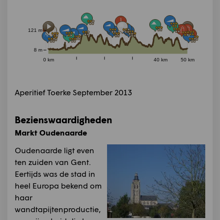
121 m
8 m
0 km
40 km
50 km
Aperitief Toerke September 2013
Bezienswaardigheden
Markt Oudenaarde
Oudenaarde ligt even
ten zuiden van Gent.
Eertijds was de stad in
heel Europa bekend om
haar
wandtapijtenproductie,