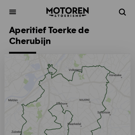
Homepage
Open
Zoeke
menu
Aperitief Toerke de
Cherubijn