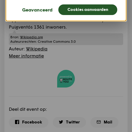
Gerona in de regio
Geavanceerd
Cookies aanvaarden
Catalonië met een
oppervlakte van 12 km². In 2007 telde Avinyonet de
Puigventós 1361 inwoners.
Bron:
Wikipedia.org
Auteursrechten:
Creative Commons 3.0
Auteur:
Wikipedia
Meer informatie
Deel dit event op:
Facebook
Twitter
Mail