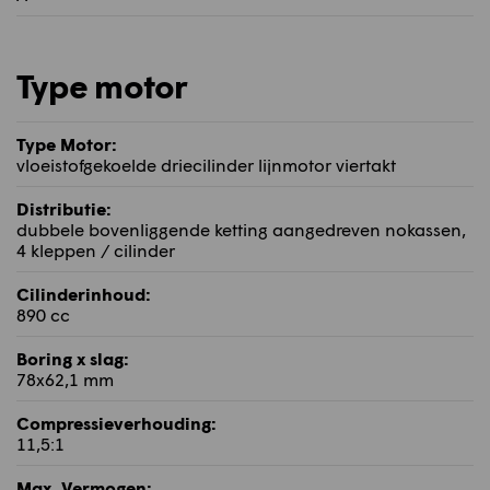
Type motor
Type Motor:
vloeistofgekoelde driecilinder lijnmotor viertakt
Distributie:
dubbele bovenliggende ketting aangedreven nokassen,
4 kleppen / cilinder
Cilinderinhoud:
890 cc
Boring x slag:
78x62,1 mm
Compressieverhouding:
11,5:1
Max. Vermogen: