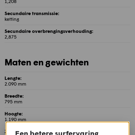
1,208
Secundaire transmissie:
ketting
Secundaire overbrengingsverhouding:
2,875
Maten en gewichten
Lengte:
2.090 mm
Breedte:
795 mm
Hoogte:
1.190 mm
Zithoogte:
Een betere surfervaring