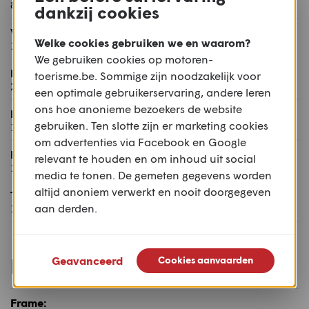
825 mm
dankzij cookies
Wielbasis:
Welke cookies gebruiken we en waarom?
1.430 mm
We gebruiken cookies op motoren-
Balhoofdshoek:
toerisme.be. Sommige zijn noodzakelijk voor
25,0°
een optimale gebruikerservaring, andere leren
ons hoe anonieme bezoekers de website
Naloop:
gebruiken. Ten slotte zijn er marketing cookies
108,0 mm
om advertenties via Facebook en Google
Rijklaar gewicht:
relevant te houden en om inhoud uit social
189 kg
media te tonen. De gemeten gegevens worden
altijd anoniem verwerkt en nooit doorgegeven
Tankinhoud:
aan derden.
14 l
Rijwielgedeelte
Geavanceerd
Cookies aanvaarden
Frame: