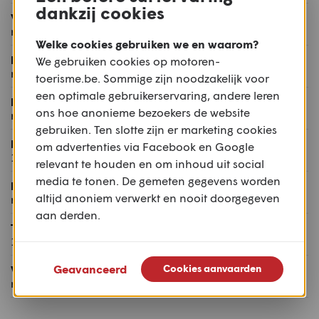
dankzij cookies
Wielbasis:
n.b. mm
Welke cookies gebruiken we en waarom?
Balhoofdshoek:
We gebruiken cookies op motoren-
n.b.°
toerisme.be. Sommige zijn noodzakelijk voor
een optimale gebruikerservaring, andere leren
Naloop:
ons hoe anonieme bezoekers de website
n.b. mm
gebruiken. Ten slotte zijn er marketing cookies
Drooggewicht:
om advertenties via Facebook en Google
112 kg
relevant te houden en om inhoud uit social
media te tonen. De gemeten gegevens worden
Maximum toelaatbaar gewicht:
altijd anoniem verwerkt en nooit doorgegeven
n.b. kg
aan derden.
Tankinhoud:
14 l
Geavanceerd
Cookies aanvaarden
Vermogen batterij:
n.b. kWh