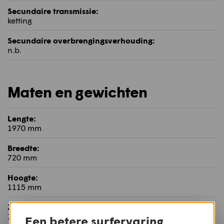
Secundaire transmissie:
ketting
Secundaire overbrengingsverhouding:
n.b.
Maten en gewichten
Lengte:
1970 mm
Breedte:
720 mm
Hoogte:
1115 mm
Zithoogte:
780 mm
Een betere surfervaring