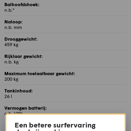
Balhoofdshoek:
n.b.°
Naloop:
n.b. mm
Drooggewicht:
459 kg
Rijklaar gewicht:
n.b. kg
Maximum toelaatbaar gewicht:
200 kg
Tankinhoud:
26 l
Vermogen batterij:
n.b. kWh
Een betere surfervaring