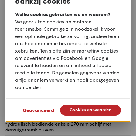
dankzij cookies
Rijwielgedeelte
Welke cookies gebruiken we en waarom?
We gebruiken cookies op motoren-
Frame:
toerisme.be. Sommige zijn noodzakelijk voor
stalen buizenfram
een optimale gebruikerservaring, andere leren
Voorvering:
ons hoe anonieme bezoekers de website
dubbele A-armen met antirolstang naafbesturing qua
gebruiken. Ten slotte zijn er marketing cookies
veervoorspanning regelbaar met 174 mm veerweg
om advertenties via Facebook en Google
Achtervering:
relevant te houden en om inhoud uit social
aluminium dubbelzijdige achterbrug qua
media te tonen. De gemeten gegevens worden
veervoorspanning regelbare Fox monoshock met 152
altijd anoniem verwerkt en nooit doorgegeven
mm veerweg
aan derden.
Remmen voor:
hydraulisch bediende dubbele 270 mm schijf met
vierzuigerremklauwen
Geavanceerd
Cookies aanvaarden
Remmen achter:
hydraulisch bediende enkele 270 mm schijf met
vierzuigerremklauwen